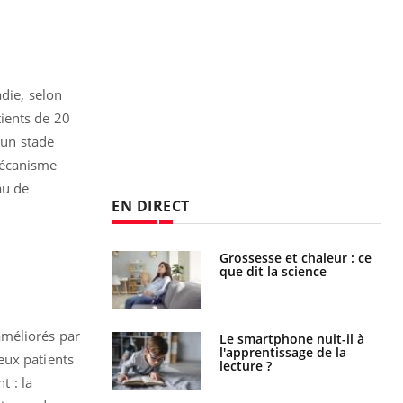
adie, selon
tients de 20
 un stade
 mécanisme
au de
EN DIRECT
haleurs :
Grossesse et chaleur : ce
i le risque de
que dit la science
rimpe-t-il ?
améliorés par
a pourrait-il
Le smartphone nuit-il à
la propagation du
l'apprentissage de la
eux patients
lecture ?
t : la