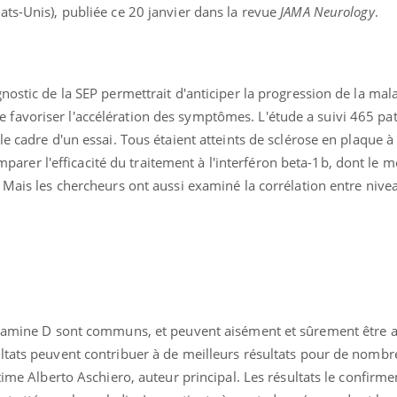
ts-Unis), publiée ce 20 janvier dans la revue
JAMA Neurology
.
nostic de la SEP permettrait d'anticiper la progression de la mal
ue de favoriser l'accélération des symptômes. L'étude a suivi 465 pa
le cadre d'un essai. Tous étaient atteints de sclérose en plaque à
comparer l'efficacité du traitement à l'interféron beta-1b, dont le
 Mais les chercheurs ont aussi examiné la corrélation entre nive
La sieste empêche-t-elle
Fortes c
de dormir la nuit ?
pourquo
noyade g
vitamine D sont communs, et peuvent aisément et sûrement être 
VIH : la fin du comprimé
Le Viagr
tous les jours se profile-t-
freiner 
ltats peuvent contribuer à de meilleurs résultats pour de nombr
elle enfin ?
cancer ?
time Alberto Aschiero, auteur principal. Les résultats le confirmen