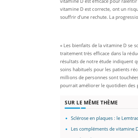
vitamine D est efficace pour ralentir
Cytomégalovirus : ce qui
vitamine D est correcte, ont un ris
change dans la prise en
charge des femmes
souffrir d'une rechute. La progressio
enceintes
« Les bienfaits de la vitamine D se 
traitement très efficace dans la réduc
résultats de notre étude indiquent qu
soins habituels pour les patients ré
millions de personnes sont touchées 
pourrait améliorer le quotidien des p
SUR LE MÊME THÈME
Sclérose en plaques : le Lemtra
Les compléments de vitamine D