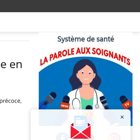
se en
 précoce,
Publicité