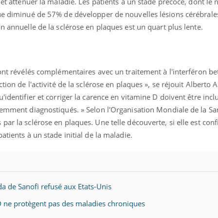
 et atténuer la maladie. Les patients à un stade précoce, dont le 
Pourquoi votre ventre
Pourquo
que diminué de 57% de développer de nouvelles lésions cérébrale
gâche-t-il les premiers
de prot
jours de vos vacances ?
finalem
n annuelle de la sclérose en plaques est un quart plus lente.
sont révélés complémentaires avec un traitement à l'interféron be
tion de l'activité de la sclérose en plaques », se réjouit Alberto 
'identifier et corriger la carence en vitamine D doivent être incl
cemment diagnostiqués. » Selon l'Organisation Mondiale de la Sa
par la sclérose en plaques. Une telle découverte, si elle est con
atients à un stade initial de la maladie.
da de Sanofi refusé aux Etats-Unis
 ne protègent pas des maladies chroniques