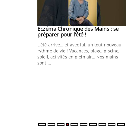
ale : et si on
Eczéma Chronique des Mains : se
Youtube
ube
Youtube
préparer pour l’été !
e diabète de type 2
L'été arrive… et avec lui, un tout nouveau
çues chez les
rythme de vie ! Vacances, plage, piscine,
ez les soignants.
soleil, activités en plein air… Nos mains
sont ...
Di
You
Le 
nom
dia
défi