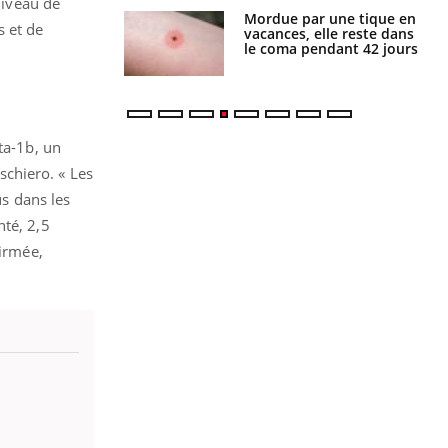
niveau de
i manger moins
Mordue par une tique en
s et de
éines pourrait
vacances, elle reste dans
ent être bénéfique
le coma pendant 42 jours
ta-1b, un
Aschiero. « Les
us dans les
nté, 2,5
firmée,