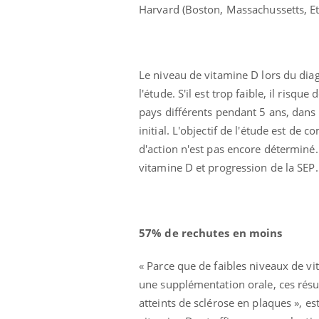
Harvard (Boston, Massachussetts, Eta
Le niveau de vitamine D lors du diag
l'étude. S'il est trop faible, il risq
pays différents pendant 5 ans, dans 
initial. L'objectif de l'étude est de 
d'action n'est pas encore déterminé.
vitamine D et progression de la SEP.
Chikungunya, dengue,
West Nile : que se passe-
t-il dans le sud de la
57% de rechutes en moins
France ?
« Parce que de faibles niveaux de 
Les médicaments GLP-1
protègent-ils aussi les os
une supplémentation orale, ces résu
?
atteints de sclérose en plaques », es