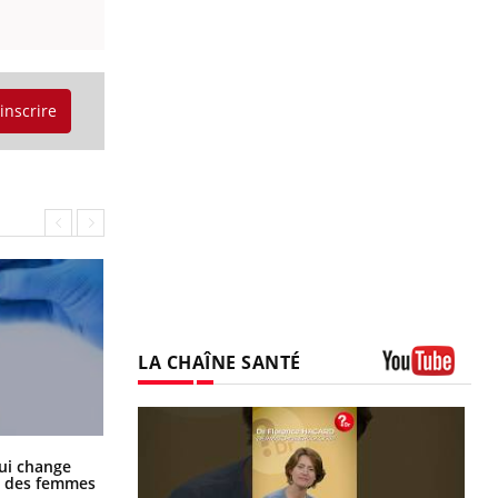
'inscrire
LA CHAÎNE SANTÉ
Youtube
La sieste empêche-t-elle de dormir
ui change
la nuit ?
ge des femmes