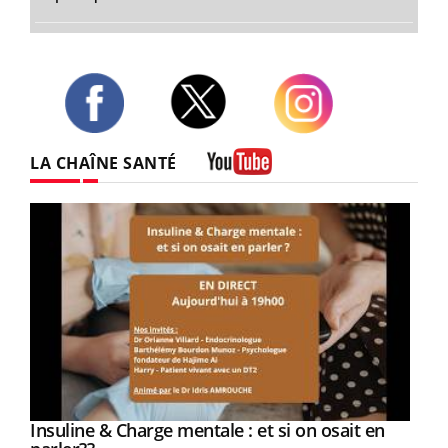
Twitter
Facebook
Instagram
LA CHAÎNE SANTÉ
Youtube
Youtube
Insuline & Charge mentale : et si on osait en
Youtube