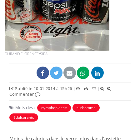
DURAND FLORENCE/SIPA
Publié le 20.01.2014 à 15h26
|
|
|
|
|
Commenter
Mots clés :
nymphoplastie
surhomme
édulcorants
Moins de calories dans le verre, plus dans l'assiette.