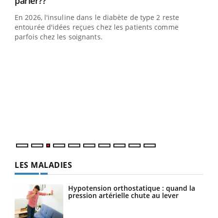
Youtube
parler??
En 2026, l'insuline dans le diabète de type 2 reste
entourée d'idées reçues chez les patients comme
parfois chez les soignants.
Ecz
You
pour
L'ét
Vaca
Nos 
LES MALADIES
Hypotension orthostatique : quand la
pression artérielle chute au lever