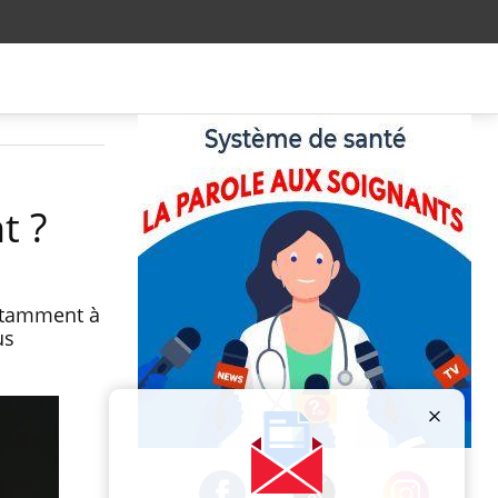
t ?
notamment à
us
Publicité