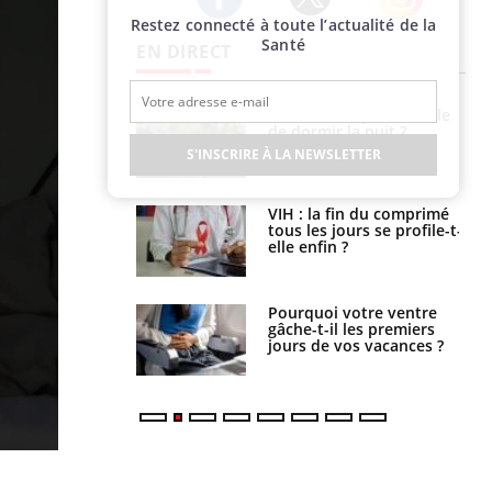
Restez connecté à toute l’actualité de la
Twitter
Facebook
Instagram
Santé
EN DIRECT
unya, dengue,
La sieste empêche-t-elle
e : que se passe-
de dormir la nuit ?
s le sud de la
S'INSCRIRE À LA NEWSLETTER
icaments GLP-1
VIH : la fin du comprimé
t-ils aussi les os
tous les jours se profile-t-
elle enfin ?
alovirus : ce qui
Pourquoi votre ventre
ans la prise en
gâche-t-il les premiers
des femmes
jours de vos vacances ?
es