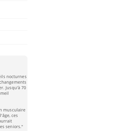
eils nocturnes
s changements
r. Jusqu'à 70
mmeil
on musculaire
l'âge, ces
urrait
es seniors."