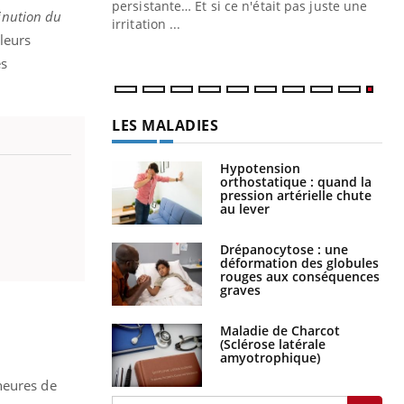
ins au quotidien
persistante… Et si ce n'était pas juste une
minution du
irritation ...
leurs
es
LES MALADIES
Hypotension
orthostatique : quand la
pression artérielle chute
au lever
Drépanocytose : une
déformation des globules
rouges aux conséquences
graves
Maladie de Charcot
(Sclérose latérale
amyotrophique)
heures de