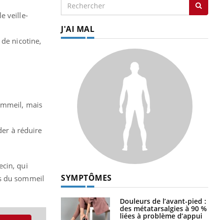
e veille-
J'AI MAL
 de nicotine,
sommeil, mais
der à réduire
ecin, qui
SYMPTÔMES
ts du sommeil
Douleurs de l’avant-pied :
des métatarsalgies à 90 %
liées à problème d’appui