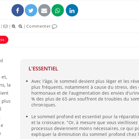
|
|
|
Commenter
ess
il
L'ESSENTIEL
 et,
Avec l'âge, le sommeil devient plus léger et les rév
s, la
plus fréquents, notamment à cause du stress, de
ient
hormonaux et de l'augmentation des envies d'urine
% des plus de 65 ans souffrent de troubles du so
t plus
chroniques.
l
Le sommeil profond est essentiel pour la réparati
.
et la croissance. "Or, à mesure que vous vieillissez 
ue
processus deviennent moins nécessaires, ce qui po
e
expliquer la diminution du sommeil profond chez l