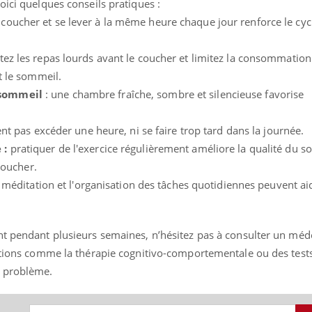
oici quelques conseils pratiques :
 coucher et se lever à la même heure chaque jour renforce le cycl
itez les repas lourds avant le coucher et limitez la consommation
t le sommeil.
 sommeil
: une chambre fraîche, sombre et silencieuse favorise
ent pas excéder une heure, ni se faire trop tard dans la journée.
 :
pratiquer de l'exercice régulièrement améliore la qualité du 
 coucher.
la méditation et l'organisation des tâches quotidiennes peuvent ai
nt pendant plusieurs semaines, n’hésitez pas à consulter un méd
lutions comme la thérapie cognitivo-comportementale ou des tes
u problème.