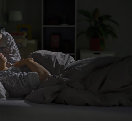
Chikung
West Nil
t-il dan
France ?
Les méd
protègen
?
Cytomég
change d
charge 
enceint