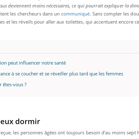
teur reçoivent Régis Blugeon, DRH et
comment protéger vos ma
essus deviennent moins nécessaires, ce qui pourrait expliquer la di
cteur ...
et éviter les ...
tent les chercheurs dans un
communiqué
. Sans compter les dou
et les réveils pour aller aux toilettes, qui accentuent encore c
on peut influencer notre santé
nce à se coucher et se réveiller plus tard que les femmes
 êtes-vous ?
ieux dormir
reçue, les personnes âgées ont toujours besoin d'au moins sept 