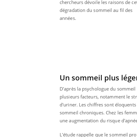
chercheurs dévoile les raisons de ce
dégradation du sommeil au fil des
années.
Un sommeil plus léger
D’après la psychologue du sommeil Dr
plusieurs facteurs, notamment le s
d'uriner. Les chiffres sont éloquent
Youtube
ue » pour
COUP DE FOOD sur le diabète
Qua
Youtube
You
sommeil chroniques. Chez les femme
médecine
êtr
une augmentation du risque d'apnée
Coup de food sur le diabète, c'est votre
"Les
nouveau rendez-vous culinaire qui
 groupe
qual
bouscule les idées reçues ! Dans cet
L'étude rappelle que le sommeil prof