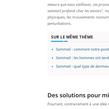
ère de bilan de
Doc
épisode, une ...
mesure que vous vieillissez, ces proc
« jumeau
dire
sommeil profond chez les seniors",
no
physiques, les mouvements nocturnes 
perturbations.
SUR LE MÊME THÈME
Sommeil : comment notre positi
Sommeil : les hommes ont tenda
Sommeil : quel type de dormeur
Des solutions pour m
Pourtant, contrairement à une idée 