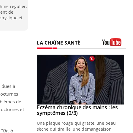
thme régulier,
ment de
 physique et
LA CHAÎNE SANTÉ
Youtube
t dues à
nocturnes
roblèmes de
 mains : au
Eczéma chronique des mains : les
Youtube
nocturnes et
be
Youtube
symptômes (2/3)
ès Zaraa,
Une plaque rouge qui gratte, une peau
us explique
sèche qui tiraille, une démangeaison
.
"Or, à