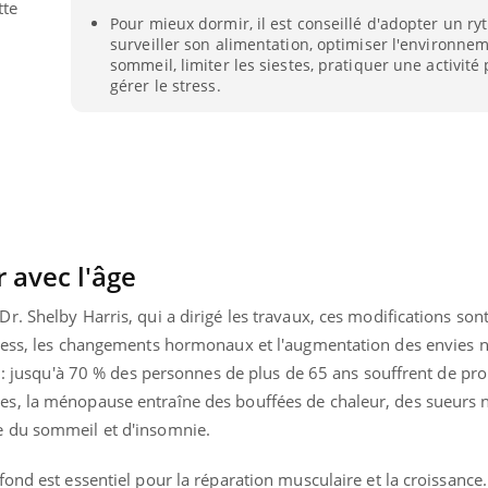
tte
Pour mieux dormir, il est conseillé d'adopter un ry
surveiller son alimentation, optimiser l'environne
sommeil, limiter les siestes, pratiquer une activité
gérer le stress.
 avec l'âge
. Shelby Harris, qui a dirigé les travaux, ces modifications son
tress, les changements hormonaux et l'augmentation des envies 
s : jusqu'à 70 % des personnes de plus de 65 ans souffrent de p
nd l’entreprise mise sur le bien
Eczéma chronique des
tube
Youtube
s, la ménopause entraîne des bouffées de chaleur, des sueurs 
Youtube
Youtu
e global
quotidien (3/3)
 du sommeil et d'insomnie.
 rendez-vous de la santé et de la
Dans cette vidéo, le Dr In
ité de vie au travail" de Pourquoi
dermatologue à Paris, vo
ond est essentiel pour la réparation musculaire et la croissance