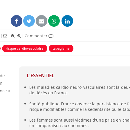
|
|
|
Commenter
risque cardiovasculaire
tabagisme
L'ESSENTIEL
 de
en
Pourquoi manger moins
Mordue 
Les maladies cardio-neuro-vasculaires sont la de
de protéines pourrait
vacances
nce a
finalement être bénéfique
le coma
de décès en France.
Santé publique France observe la persistance de f
risque modifiables comme la sédentarité ou le ta
Grossesse et chaleur : ce
Mordue 
que dit la science
barracud
secouru
Les femmes sont aussi victimes d'une prise en ch
réflexe 
en comparaison aux hommes.