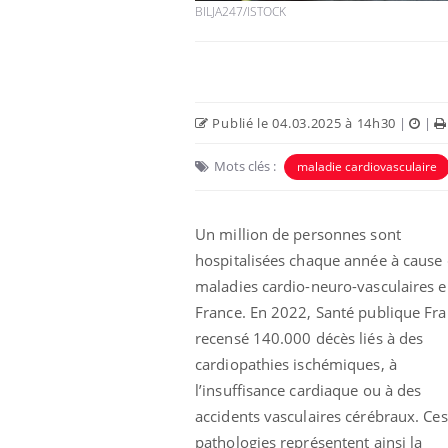
BILJA247/ISTOCK
Publié le 04.03.2025 à 14h30
|
|
Mots clés :
maladie cardiovasculaire
Un million de personnes sont
hospitalisées chaque année à cause
maladies cardio-neuro-vasculaires 
lovirus : ce qui
Pourquoi votre ventre
ans la prise en
gâche-t-il les premiers
France. En 2022, Santé publique Fra
des femmes
jours de vos vacances ?
s
recensé 140.000 décès liés à des
cardiopathies ischémiques, à
e empêche-t-elle
Fortes chaleurs :
l’insuffisance cardiaque ou à des
 la nuit ?
pourquoi le risque de
noyade grimpe-t-il ?
accidents vasculaires cérébraux. Ces
pathologies représentent ainsi la