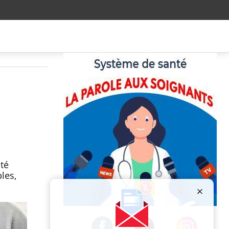
té
les,
Publicité