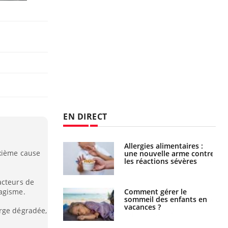
EN DIRECT
par une tique en
Allergies alimentaires :
uxième cause
, elle reste dans
une nouvelle arme contre
 pendant 42 jours
les réactions sévères
acteurs de
bagisme.
par un
Comment gérer le
a, une petite fille
sommeil des enfants en
e grâce à un
vacances ?
arge dégradée,
essentiel