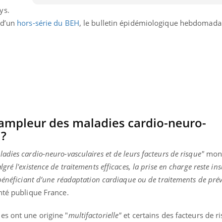
Le smartphone nuit-il à
Légionel
ys.
l'apprentissage de la
quelle e
 d’un
hors-série du BEH
, le bulletin épidémiologique hebdomadai
lecture ?
contami
ampleur des maladies cardio-neuro-
 ?
dies cardio-neuro-vasculaires et de leurs facteurs de risque"
mont
gré l'existence de traitements efficaces, la prise en charge reste in
bénéficiant d’une réadaptation cardiaque ou de traitements de pré
nté publique France.
es ont une origine "
multifactorielle"
et certains des facteurs de ri