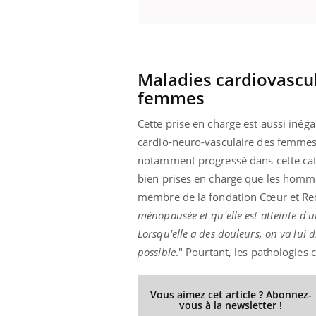
 Mains :
Carence en fer : comprendre pour
Ins
Youtube
You
Maladies cardiovascula
Youtube
Youtube
prévenir
osa
femmes
aciles à aborder...
Fatigue, irritabilité, brouillard mental ou
En 2
poser des
même alopécie… Les symptômes de la
rest
Cette prise en charge est aussi inég
'un proche c'est
carence en fer sont multiples ce qui la rend
pat
cardio-neuro-vasculaire des femmes,
...
notamment progressé dans cette caté
bien prises en charge que les homme
membre de la fondation Cœur et Rec
ménopausée et qu'elle est atteinte d'u
Lorsqu'elle a des douleurs, on va lui di
possible
." Pourtant, les pathologies
Vous aimez cet article ? Abonnez-
vous à la newsletter !