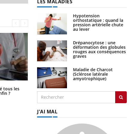
LES MALADIES
Hypotension
orthostatique : quand la
pression artérielle chute
au lever
Drépanocytose : une
déformation des globules
rouges aux conséquences
graves
Maladie de Charcot
(Sclérose latérale
amyotrophique)
Pourquoi votre ventre gâche-t-il les
é tous les
premiers jours de vos vacances ?
nfin ?
J'AI MAL