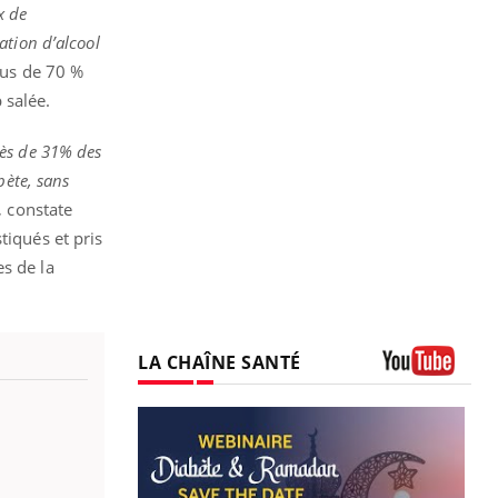
x de
ation d’alcool
lus de 70 %
 salée.
ès de 31% des
bète, sans
, constate
tiqués et pris
s de la
LA CHAÎNE SANTÉ
Youtube