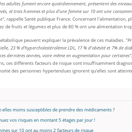
 des adultes fument encore quotidiennement
,
présentent des niveau
élevés, et trois hommes et plus d’une femme sur 10 ont une consomm
ue"
, rappelle Santé publique France. Concernant l’alimentation, p
 de fruits et légumes et plus de 80 % ont une alimentation trop
 métabolique peuvent expliquer la prévalence de ces maladies. "
Pr
ielle, 23 % d’hypercholestérolémie LDL, 17 % d’obésité et 7% de dia
s ces dernières années, voire même en augmentation pour certaines"
ns, ces différents facteurs de risque sont insuffisamment diagnos
oitié des personnes hypertendues ignorent qu’elles sont atteinte
-elles moins susceptibles de prendre des médicaments ?
nuez vos risques en montant 5 étages par jour !
emmes sur 10 ont au moins 2 facteurs de risque