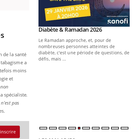
Youtube
 Mains : se
Diabète & Ramadan 2026
Youtube
es
outube
Le Ramadan approche, et, pour de
 un tout nouveau
nombreuses personnes atteintes de
plage, piscine,
diabète, c'est une période de questions, de
n de la santé
 air… Nos mains
défis, mais ...
 tabagisme a
Un
You
tefois moins
fac
ogie et
pr
t non
Un 
a spécialiste
.
mut
 n'est pas
san
es.
num
'inscrire