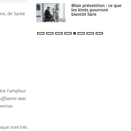
lose en Suisse :
Bilan prévention : ce que
st l’origine de la
les kinés pourront
re, de Santé
nation ?
bientôt faire
re l’ampleur
suffisante avec
vention
sque sont liés