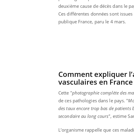
 fin du comprimé
Le Viagra pourrait-il
deuxième cause de décès dans le pa
jours se profile-t-
freiner la propagation du
Ces différentes données sont issues
n ?
cancer ?
publique France, paru le 4 mars.
Comment expliquer l’
vasculaires en France
Cette "
photographie complète des mala
de ces pathologies dans le pays. "
Mal
des taux encore trop bas de patients 
secondaire au long cours"
, estime Sa
L’organisme rappelle que ces maladi