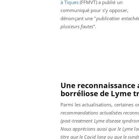
à Tiques
(FFMVT) a publié un
Cytomégalovirus : ce qui
communiqué pour s’y opposer,
change dans la prise en
charge des femmes
dénonçant une "
publication entaché
enceintes
plusieurs fautes
”.
Une reconnaissance a
borréliose de Lyme t
Parmi les actualisations, certaines o
recommandations actualisées reconnai
(post-treatment Lyme disease syndro
Nous apprécions aussi que le Lyme l
titre que le Covid long ou que le syn