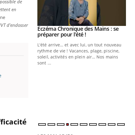
mpossible de
ettent en
ne
MVT d'endosser
ale : et si on
Eczéma Chronique des Mains : se
Youtube
ube
Youtube
préparer pour l’été !
e diabète de type 2
L'été arrive… et avec lui, un tout nouveau
çues chez les
rythme de vie ! Vacances, plage, piscine,
ez les soignants.
soleil, activités en plein air… Nos mains
sont ...
Di
You
e
Le 
nom
dia
défi
ficacité