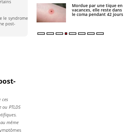
rtains
i manger moins
Mordue par une tique en
éines pourrait
vacances, elle reste dans
ent être bénéfique
le coma pendant 42 jours
se le syndrome
me post-
post-
e ces
ée ou PTLDS
ntifiques.
, au même
s symptômes