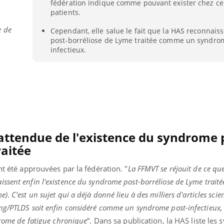
fédération indique comme pouvant exister chez ce
Pourquoi votre ventre
Pourquo
patients.
gâche-t-il les premiers
de prot
jours de vos vacances ?
finalem
e de
Cependant, elle salue le fait que la HAS reconnais
post-borréliose de Lyme traitée comme un syndro
infectieux.
ttendue de l'existence du syndrome 
raitée
nt été approuvées par la fédération. "
La FFMVT se réjouit de ce qu
ssent enfin l'existence du syndrome post-borréliose de Lyme trait
me)
.
C’est un sujet qui a déjà donné lieu à des milliers d'articles scie
ong/PTLDS soit enfin considéré comme un syndrome post-infectieux
drome de fatigue chronique
”.
Dans sa publication, la HAS liste le