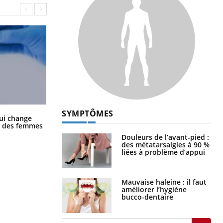
SYMPTÔMES
La sieste empêche-t-elle de dormir
ui change
la nuit ?
ge des femmes
Douleurs de l’avant-pied :
des métatarsalgies à 90 %
liées à problème d’appui
Mauvaise haleine : il faut
améliorer l’hygiène
bucco-dentaire