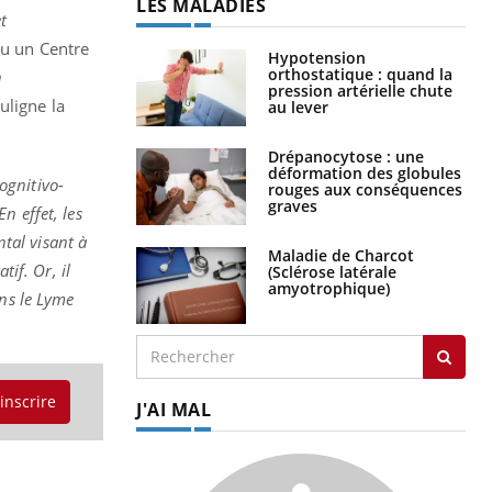
LES MALADIES
t
ou un Centre
Hypotension
orthostatique : quand la
n
pression artérielle chute
ouligne la
au lever
Drépanocytose : une
déformation des globules
ognitivo-
rouges aux conséquences
graves
n effet, les
tal visant à
Maladie de Charcot
tif. Or, il
(Sclérose latérale
amyotrophique)
ans le Lyme
'inscrire
J'AI MAL