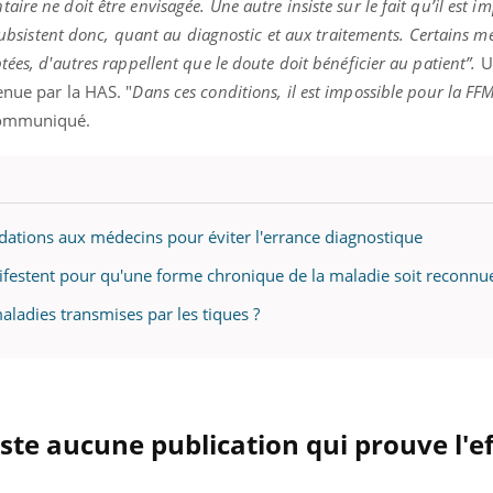
re ne doit être envisagée. Une autre insiste sur le fait qu’il est i
 subsistent donc, quant au diagnostic et aux traitements. Certains m
ées, d'autres rappellent que le doute doit bénéficier au patient”.
U
enue par la HAS. "
Dans ces conditions, il est impossible pour la FF
ence en fer : comprendre pour
Insuline & Charge ment
tube
Youtube
 communiqué.
Youtube
Yout
venir
osait en parler??
gue, irritabilité, brouillard mental ou
En 2026, l'insuline dans l
e alopécie… Les symptômes de la
reste entourée d'idées re
nce en fer sont multiples ce qui la rend
patients comme parfois ch
tions aux médecins pour éviter l'errance diagnostique
festent pour qu'une forme chronique de la maladie soit reconnu
aladies transmises par les tiques ?
iste aucune publication qui prouve l'ef