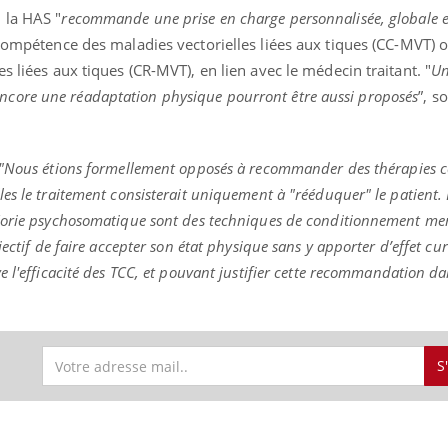
 la HAS "
recommande une prise en charge personnalisée, globale e
compétence des maladies vectorielles liées aux tiques (CC-MVT) 
s liées aux tiques (CR-MVT), en lien avec le médecin traitant. "
U
ore une réadaptation physique pourront être aussi proposés
”, s
"N
ous étions formellement opposés à recommander des thérapies c
s le traitement consisterait uniquement à "rééduquer" le patient. E
éorie psychosomatique sont des techniques de conditionnement men
ectif de faire accepter son état physique sans y apporter d’effet cura
e l'efficacité des TCC, et pouvant justifier cette recommandation d
S