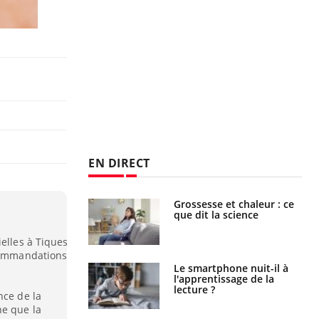
EN DIRECT
haleurs :
Grossesse et chaleur : ce
i le risque de
que dit la science
rimpe-t-il ?
ielles à Tiques
ecommandations
a pourrait-il
Le smartphone nuit-il à
la propagation du
l'apprentissage de la
lecture ?
nce de la
ne que la