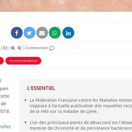
|
|
|
Commenter
recommandation
8
La sieste empêche-t-elle
Fortes c
L'ESSENTIEL
iques
de dormir la nuit ?
pourquo
noyade g
cette
La Fédération Française contre les Maladies Vector
 de
s’oppose à l’actuelle publication des nouvelles r
VIH : la fin du comprimé
Le Viagr
2018.
de la HAS sur la maladie de Lyme.
tous les jours se profile-t-
freiner 
elle enfin ?
cancer ?
L’un des principaux points de désaccord est l'abse
ielles
mention de chronicité et de persistance bactérien