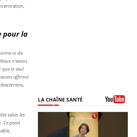
ncentration,
e pour la
ionne ni de
Nous n'avons
 que le seul
 avons affirmé
tibactériens,
LA CHAÎNE SANTÉ
Youtube
ité selon les
. Ce point
bable,