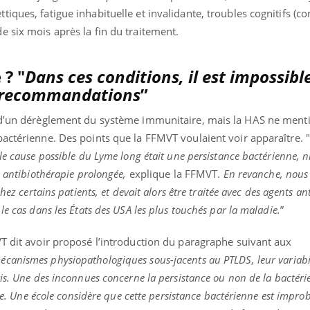
iques, fatigue inhabituelle et invalidante, troubles cognitifs (co
 six mois après la fin du traitement.
? "
Dans ces conditions, il est impossibl
s recommandations
”
s d’un dérèglement du système immunitaire, mais la HAS ne ment
actérienne. Des points que la FFMVT voulaient voir apparaître. "
e cause possible du Lyme long était une persistance bactérienne, ni
e antibiothérapie prolongée,
explique la FFMVT.
En revanche, nous
hez certains patients, et devait alors être traitée avec des agents an
e cas dans les États des USA les plus touchés par la maladie.
”
T dit avoir proposé l’introduction du paragraphe suivant aux
écanismes physiopathologiques sous-jacents au PTLDS, leur variabil
is.
Une des inconnues concerne la persistance ou non de la bactérie
que. Une école considère que cette persistance bactérienne est impro