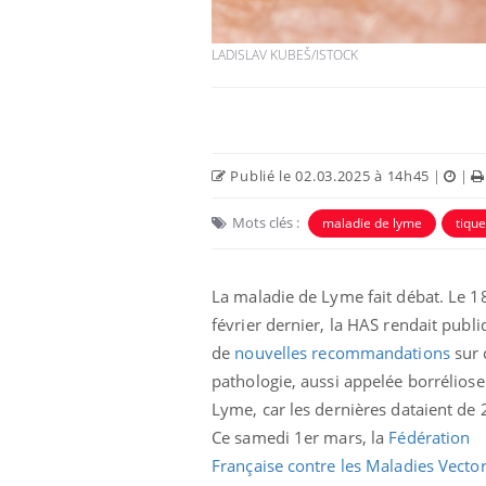
LADISLAV KUBEŠ/ISTOCK
Publié le 02.03.2025 à 14h45
|
|
Mots clés :
maladie de lyme
tique
La maladie de Lyme fait débat. Le 1
Chikungunya, dengue,
février dernier, la HAS rendait publ
West Nile : que se passe-
t-il dans le sud de la
de
nouvelles recommandations
sur 
France ?
pathologie, aussi appelée borréliose
Les médicaments GLP-1
Lyme, car les dernières dataient de 
protègent-ils aussi les os
Ce samedi 1er mars, la
Fédération
?
Française contre les Maladies Vector