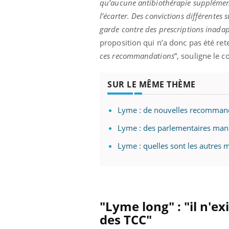
qu’aucune antibiothérapie supplémentai
l’écarter. Des convictions différentes
garde contre des prescriptions inadapt
proposition qui n’a donc pas été ret
Eczéma Chronique des Mains :
Car
Youtube
You
ces recommandations
”, souligne le
Youtube
expliquer ma maladie
pré
Il y a des sujets qui sont faciles à aborder...
Fati
SUR LE MÊME THÈME
d'autres non ! D'un côté, poser des
mêm
questions sur la maladie d'un proche c'est
care
montrer ...
...
Lyme : de nouvelles recommanda
Lyme : des parlementaires mani
Lyme : quelles sont les autres m
"Lyme long" : "il n'ex
des TCC"