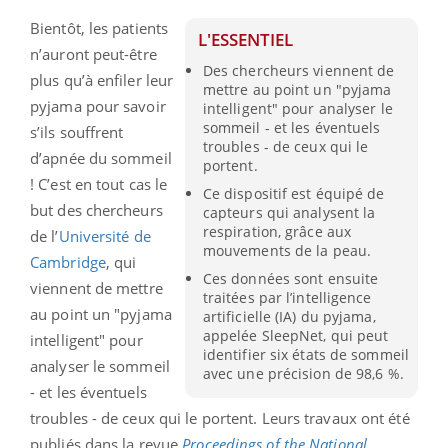
Bientôt, les patients
L'ESSENTIEL
n’auront peut-être
Des chercheurs viennent de
plus qu’à enfiler leur
mettre au point un "pyjama
pyjama pour savoir
intelligent" pour analyser le
sommeil - et les éventuels
s’ils souffrent
troubles - de ceux qui le
d’apnée du sommeil
portent.
! C’est en tout cas le
Ce dispositif est équipé de
but des chercheurs
capteurs qui analysent la
respiration, grâce aux
de l’
Université de
mouvements de la peau.
Cambridge
, qui
Ces données sont ensuite
viennent de mettre
traitées par l’intelligence
au point un "pyjama
artificielle (IA) du pyjama,
appelée SleepNet, qui peut
intelligent" pour
identifier six états de sommeil
analyser le sommeil
avec une précision de 98,6 %.
- et les éventuels
troubles - de ceux qui le portent. Leurs travaux ont été
publiés dans la revue
Proceedings of the National