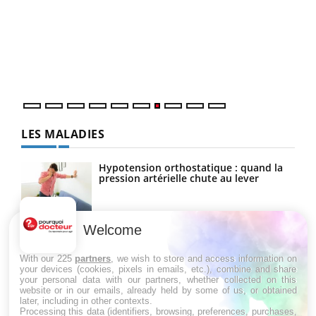
Qua
You
"Les
trav
DRH 
LES MALADIES
Hypotension orthostatique : quand la
pression artérielle chute au lever
Welcome
Drépanocytose : une déformation des
globules rouges aux conséquences
graves
With our 225
partners
, we wish to store and access information on
your devices (cookies, pixels in emails, etc.), combine and share
your personal data with our partners, whether collected on this
website or in our emails, already held by some of us, or obtained
Maladie de Charcot (Sclérose latérale
later, including in other contexts.
amyotrophique)
Processing this data (identifiers, browsing, preferences, purchases,