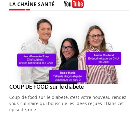
LA CHAÎNE SANTÉ
Youtube
Youtube
cès
COUP DE FOOD sur le diabète
Youtube
Coup de food sur le diabète, c'est votre nouveau rendez-
 en
vous culinaire qui bouscule les idées reçues ! Dans cet
u
épisode, une ...