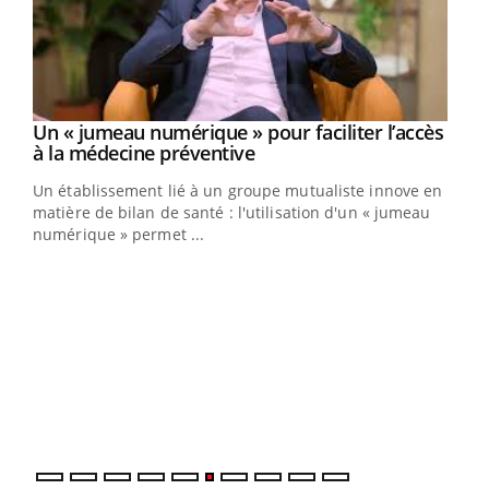
Un « jumeau numérique » pour faciliter l’accès
Youtube
Youtube
à la médecine préventive
Un établissement lié à un groupe mutualiste innove en
e
matière de bilan de santé : l'utilisation d'un « jumeau
numérique » permet ...
COU
You
Coup
vous
épis