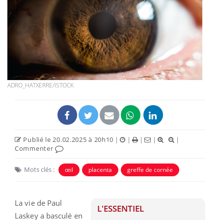
ADRO_HATXERRE/ISTOCK
Publié le 20.02.2025 à 20h10
|
|
|
|
|
Commenter
Mots clés :
œil
placenta
greffe de cornée
La vie de Paul
L'ESSENTIEL
Laskey a basculé en