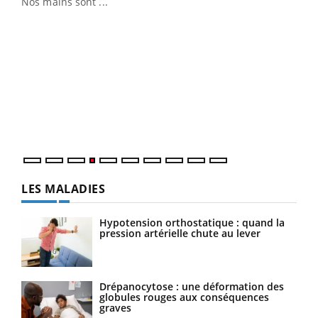
Nos mains sont ...
Dia
You
Le 
pers
ques
LES MALADIES
Hypotension orthostatique : quand la
pression artérielle chute au lever
Drépanocytose : une déformation des
globules rouges aux conséquences
graves