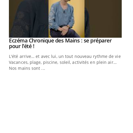
Eczéma Chronique des Mains : se préparer
Youtube
Youtube
pour l’été !
L'été arrive… et avec lui, un tout nouveau rythme de vie !
Vacances, plage, piscine, soleil, activités en plein air…
Nos mains sont ...
Dia
You
Le 
pers
ques