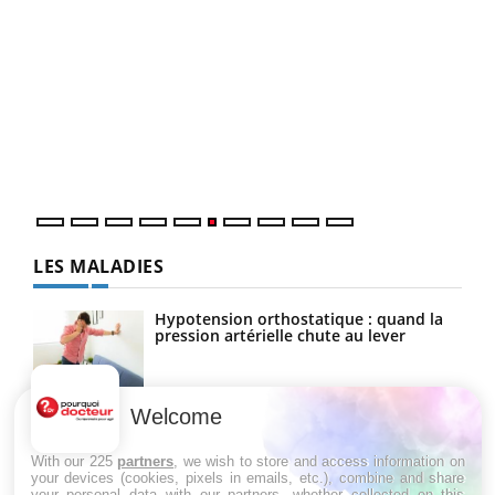
COU
You
Coup
vous
épis
LES MALADIES
Hypotension orthostatique : quand la
pression artérielle chute au lever
Welcome
Drépanocytose : une déformation des
globules rouges aux conséquences
graves
With our 225
partners
, we wish to store and access information on
your devices (cookies, pixels in emails, etc.), combine and share
your personal data with our partners, whether collected on this