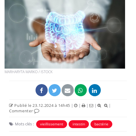
MARHARYTA MARKO / ISTOCK
Publié le 23.12.2024 à 14h45
|
|
|
|
|
Commenter
Mots clés :
vieillissement
intestin
bactérie