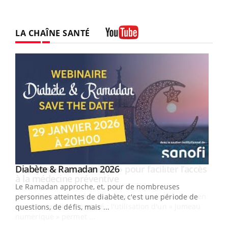
LA CHAÎNE SANTÉ
Youtube
Youtube
Diabète & Ramadan 2026
Un « jumeau numérique » pour faciliter l’accès
Youtube
Youtube
Youtube
à la médecine préventive
Le Ramadan approche, et, pour de nombreuses
Un établissement lié à un groupe mutualiste innove en
personnes atteintes de diabète, c'est une période de
matière de bilan de santé : l'utilisation d'un « jumeau
questions, de défis, mais ...
numérique » permet ...