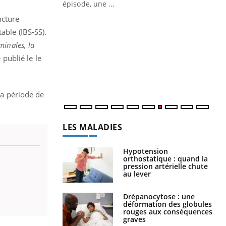
ncture
Quand l’entreprise mise sur le bien
Ec
Youtube
You
Youtube
être global
quo
able (IBS-SS).
minales, la
"Les rendez-vous de la santé et de la
Dan
é
publié le le
qualité de vie au travail" de Pourquoi
der
Docteur reçoivent Régis Blugeon, DRH et
com
directeur ...
et é
la période de
LES MALADIES
Hypotension
orthostatique : quand la
pression artérielle chute
au lever
Drépanocytose : une
déformation des globules
rouges aux conséquences
graves