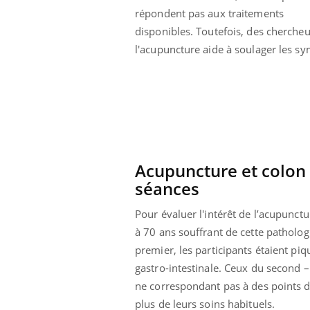
répondent pas aux traitements
disponibles. Toutefois, des chercheu
l'acupuncture aide à soulager les s
Acupuncture et colon i
séances
Pour évaluer l'intérêt de l’acupunctu
à 70 ans souffrant de cette patholog
Youtube
 Mains : se
Diabète & Ramadan 2026
Un 
premier, les participants étaient pi
Youtube
You
outube
fac
gastro-intestinale. Ceux du second –
Le Ramadan approche, et, pour de
pré
ne correspondant pas à des points d
un tout nouveau
nombreuses personnes atteintes de
Un 
lage, piscine,
diabète, c'est une période de questions, de
plus de leurs soins habituels.