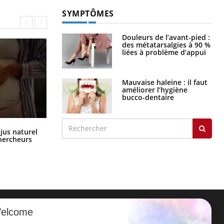
SYMPTÔMES
Douleurs de l’avant-pied :
des métatarsalgies à 90 %
liées à problème d’appui
Mauvaise haleine : il faut
améliorer l’hygiène
bucco-dentaire
Comment oublier les écrans en
 jus naturel
vacances ?
chercheurs
elcome
ER