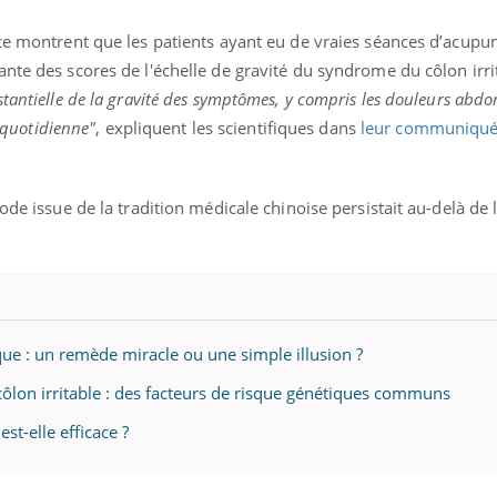
ualiste innove en matière de bilan de
épisode, une ...
é : l'utilisation d'un « jumeau
nce montrent que les patients ayant eu de vraies séances d’acupu
érique » permet ...
nte des scores de l'échelle de gravité du syndrome du côlon irrit
tantielle de la gravité des symptômes, y compris les douleurs abdo
e quotidienne"
, expliquent les scientifiques dans
leur communiqu
ode issue de la tradition médicale chinoise persistait au-delà de 
ue : un remède miracle ou une simple illusion ?
lon irritable : des facteurs de risque génétiques communs
est-elle efficace ?