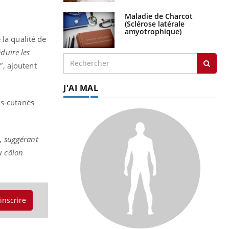
Maladie de Charcot
(Sclérose latérale
amyotrophique)
la qualité de
éduire les
"
, ajoutent
J'AI MAL
us-cutanés
e, suggérant
u côlon
'inscrire