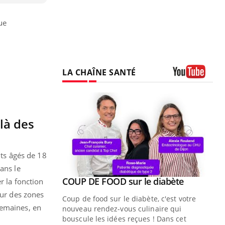
ue
LA CHAÎNE SANTÉ
Youtube
elà des
nts âgés de 18
ans le
Youtube
 diabète
r la fonction
sur des zones
e, c'est votre
semaines, en
naire qui
 ! Dans cet