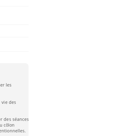
er les
 vie des
er des séances
u côlon
entionnelles.