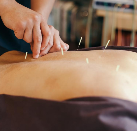
Grossesse et chaleur : ce
Mordue 
que dit la science
barracud
secouru
réflexe 
Le smartphone nuit-il à
Légionel
l'apprentissage de la
quelle e
lecture ?
contami
Mordue par une tique en
Allergie
vacances, elle reste dans
une nou
le coma pendant 42 jours
les réac