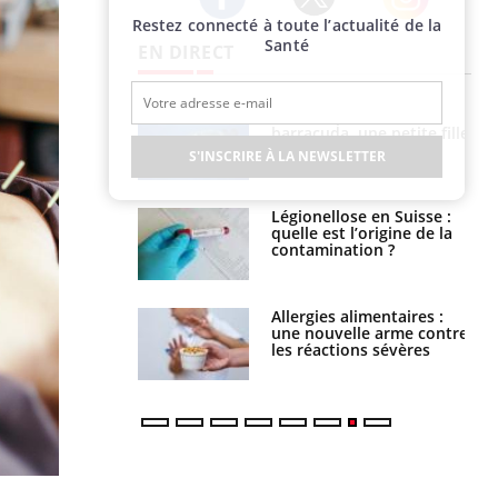
Restez connecté à toute l’actualité de la
Twitter
Facebook
Instagram
Santé
EN DIRECT
par un
Comment gérer le
a, une petite fille
sommeil des enfants en
e grâce à un
vacances ?
S'INSCRIRE À LA NEWSLETTER
essentiel
lose en Suisse :
Bilan prévention : ce que
st l’origine de la
les kinés pourront
nation ?
bientôt faire
s alimentaires :
TDAH : quel est ce
velle arme contre
traitement autorisé aux
tions sévères
États-Unis ?