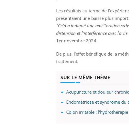
mut
air… Nos mains
défis, mais ...
sant
Les résultats au terme de l’expérie
num
présentaient une baisse plus importa
"Cela a indiqué une amélioration subs
distension et l'interférence avec la vi
1er novembre 2024.
De plus, l’effet bénéfique de la méth
traitement.
SUR LE MÊME THÈME
Acupuncture et douleur chroniq
Endométriose et syndrome du cô
Colon irritable : l'hydrothérapie 