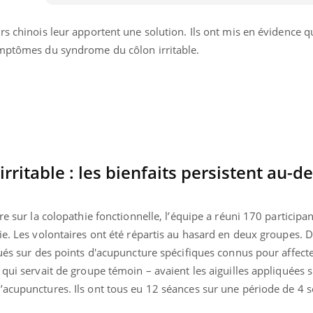
rs chinois leur apportent une solution. Ils ont mis en évidence q
ymptômes du syndrome du côlon irritable.
rritable : les bienfaits persistent au-d
re sur la colopathie fonctionnelle, l’équipe a réuni 170 participa
ie. Les volontaires ont été répartis au hasard en deux groupes. D
« jumeau numérique » pour
COUP DE FOOD sur le
qués sur des points d'acupuncture spécifiques connus pour affecte
tube
Youtube
iliter l’accès à la médecine
 qui servait de groupe témoin – avaient les aiguilles appliquées 
Youtube
Coup de food sur le diabèt
ventive
’acupunctures. Ils ont tous eu 12 séances sur une période de 4 
nouveau rendez-vous culi
établissement lié à un groupe
bouscule les idées reçues