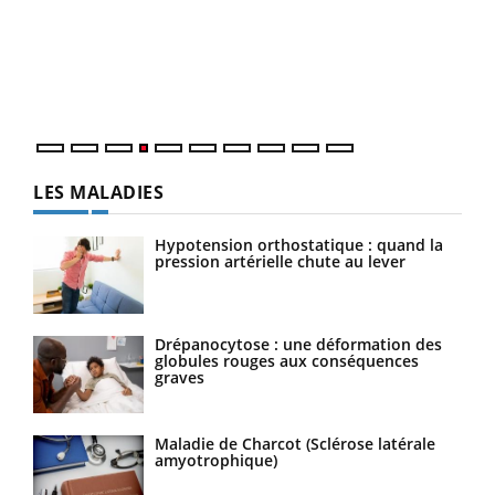
Le 
pers
ques
LES MALADIES
Hypotension orthostatique : quand la
pression artérielle chute au lever
Drépanocytose : une déformation des
globules rouges aux conséquences
graves
Maladie de Charcot (Sclérose latérale
amyotrophique)