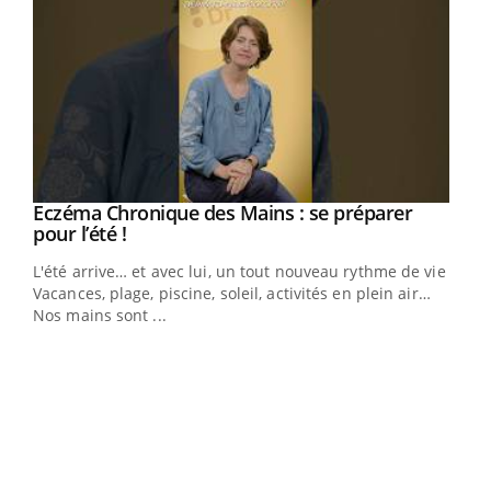
Eczéma Chronique des Mains : se préparer
Youtube
Youtube
pour l’été !
L'été arrive… et avec lui, un tout nouveau rythme de vie !
Vacances, plage, piscine, soleil, activités en plein air…
Nos mains sont ...
Dia
You
Le 
pers
ques