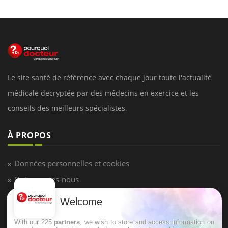
Le site santé de référence avec chaque jour toute l'actualité
médicale decryptée par des médecins en exercice et les
conseils des meilleurs spécialistes.
À PROPOS
Données personnelles et cookies
Qui sommes-nous
Conditions d'utilisation
Welcome
Plan du site
With our 225
partners
, we wish to store and access information on
Mentions Légales