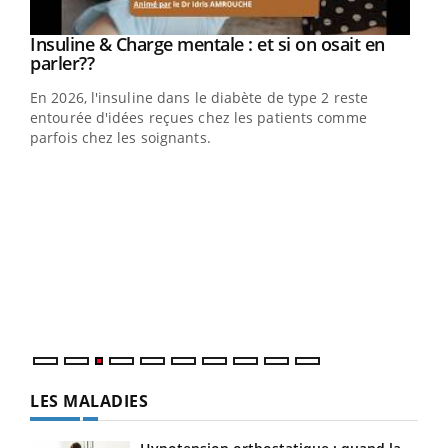
Youtube
Insuline & Charge mentale : et si on osait en
Youtube
Youtube
parler??
En 2026, l'insuline dans le diabète de type 2 reste
entourée d'idées reçues chez les patients comme
parfois chez les soignants.
Ecz
You
pour
L'ét
Vaca
Nos 
LES MALADIES