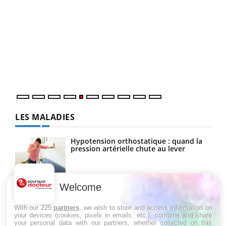
Un « jumeau numérique » pour faciliter l’accès
COU
Youtube
You
Youtube
à la médecine préventive
Coup
Un établissement lié à un groupe mutualiste innove en
vous
matière de bilan de santé : l'utilisation d'un « jumeau
épis
numérique » permet ...
LES MALADIES
Hypotension orthostatique : quand la
pression artérielle chute au lever
Welcome
Drépanocytose : une déformation des
globules rouges aux conséquences
graves
With our 225
partners
, we wish to store and access information on
your devices (cookies, pixels in emails, etc.), combine and share
your personal data with our partners, whether collected on this