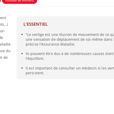
Maladie de Ménière
ment
L'ESSENTIEL
s...)
oi-
"Le vertige est une illusion de mouvement de ce q
de
une sensation de déplacement de soi-même dans l
aladie
précise l'Assurance Maladie.
use du
Ils peuvent être dus à de nombreuses causes dont
et de
l'équilibre.
Il est important de consulter un médecin si les ver
persistent.