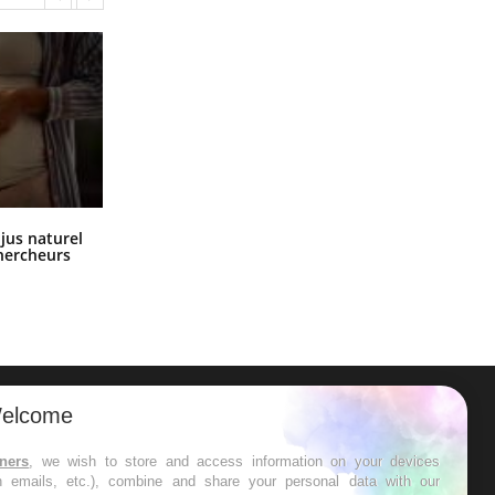
Comment oublier les écrans en
 jus naturel
vacances ?
chercheurs
elcome
ER
tners
, we wish to store and access information on your devices
in emails, etc.), combine and share your personal data with our
s les semaines les meilleures