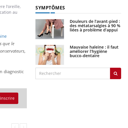
e l’oreille,
SYMPTÔMES
ication au
Douleurs de l’avant-pied :
des métatarsalgies à 90 %
liées à problème d’appui
aine
s que le
Mauvaise haleine : il faut
conservateurs,
améliorer l’hygiène
bucco-dentaire
un diagnostic
'inscrire