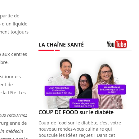
 partie de
s d’un liquide
nnent toujours
LA CHAÎNE SANTÉ
Youtube
e aux centres
bre.
sitionnels
ent de
 la tête. Les
Youtube
ue » pour
COUP DE FOOD sur le diabète
Youtube
vous retournez
médecine
irurgienne de
Coup de food sur le diabète, c'est votre
nouveau rendez-vous culinaire qui
Un médecin
n groupe
bouscule les idées reçues ! Dans cet