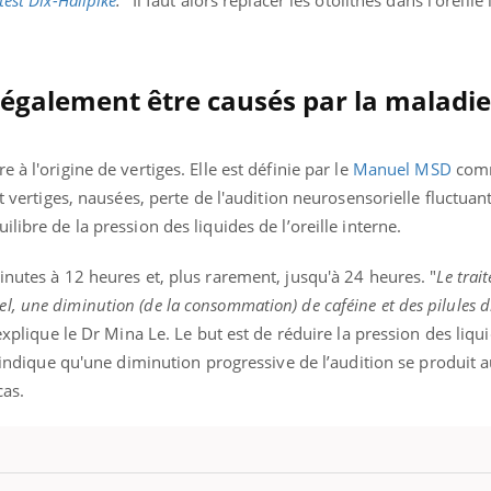
test Dix-Hallpike
.
" Il faut alors replacer les otolithes dans l’oreille
mutualiste innove en mat
s, mais ...
santé : l'utilisation d'un 
numérique » permet ...
 également être causés par la maladie
 à l'origine de vertiges. Elle est définie par le
Manuel MSD
com
nt vertiges, nausées, perte de l'audition neurosensorielle fluctuan
uilibre de la pression des liquides de l’oreille interne.
inutes à 12 heures et, plus rarement, jusqu'à 24 heures. "
Le trai
, une diminution (de la consommation) de caféine et des pilules d
explique le Dr Mina Le. Le but est de réduire la pression des liqu
indique qu'une diminution progressive de l’audition se produit 
cas.