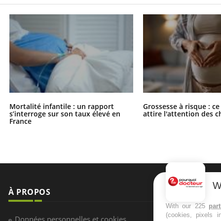
Mortalité infantile : un rapport
Grossesse à risque : ce
s’interroge sur son taux élevé en
attire l'attention des 
France
W
À PROPOS
NEWSLETT
With our 225
par
(cookies, pixels 
Recevez toute
Données personnelles et cookies