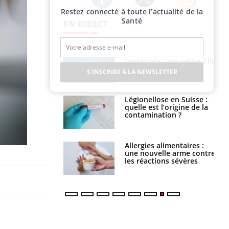
Restez connecté à toute l’actualité de la
Twitter
Facebook
Instagram
Santé
EN DIRECT
e et chaleur : ce
Mordue par un
la science
barracuda, une petite fille
secourue grâce à un
S'INSCRIRE À LA NEWSLETTER
réflexe essentiel
phone nuit-il à
Légionellose en Suisse :
tissage de la
quelle est l’origine de la
?
contamination ?
par une tique en
Allergies alimentaires :
, elle reste dans
une nouvelle arme contre
 pendant 42 jours
les réactions sévères