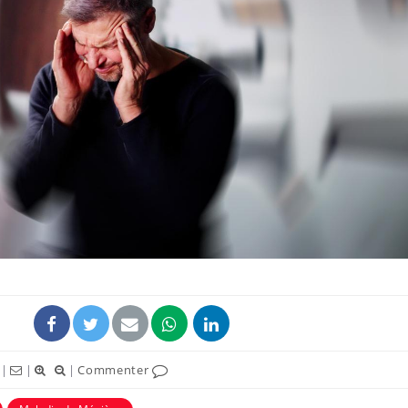
Fortes chaleurs :
Grossess
pourquoi le risque de
que dit 
noyade grimpe-t-il ?
Le Viagra pourrait-il
Le smart
freiner la propagation du
l'appren
cancer ?
lecture 
Pourquoi manger moins
Mordue 
de protéines pourrait
vacances
finalement être bénéfique
le coma
|
|
|
Commenter