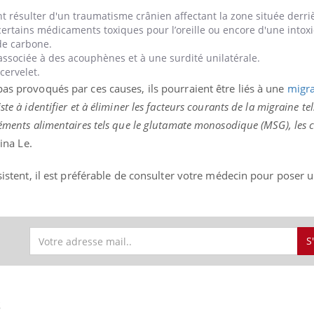
nt résulter d'un traumatisme crânien affectant la zone située derrièr
 certains médicaments toxiques pour l’oreille ou encore d'une intox
e carbone.
 associée à des acouphènes et à une surdité unilatérale.
cervelet.
pas provoqués par ces causes, ils pourraient être liés à une
migr
te à identifier et à éliminer les facteurs courants de la migraine tel
léments alimentaires tels que le glutamate monosodique (MSG), les 
Mina Le.
rsistent, il est préférable de consulter votre médecin pour poser 
S
S