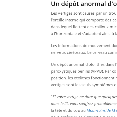
Un dépôt anormal d'o
Les vertiges sont causés par un troub
l’oreille interne qui comporte des ca
dans lequel flottent des cailloux mi
à l’horizontale et s’adaptent ainsi à 
Les informations de mouvement donné
nerveux cérébraux. Le cerveau comma
Un dépôt anormal d’otolithes dans l
paroxystiques bénins (VPPB). Par c
position, les otolithes fonctionnent
vertiges sont les seuls symptômes d
ale : et si on
Eczéma Chronique des Mains : se
Dia
Youtube
You
"
Si votre vertige ne dure que quelques
ube
Youtube
préparer pour l’été !
dans le lit, vous souffrez probablem
Le 
 diabète de type 2
L'été arrive… et avec lui, un tout nouveau
nom
la tête et du cou au
Mountainside Me
ues chez les
rythme de vie ! Vacances, plage, piscine,
diab