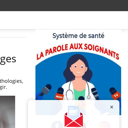
iges
thologies,
gir.
Publicité