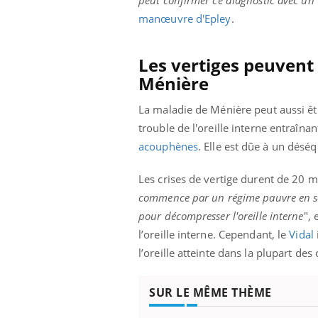
peut confirmer ce diagnostic avec un
ez les soignants.
soleil, activités en plein air… Nos mains
défi
manœuvre d'Epley
.
sont ...
Les vertiges peuvent
Ménière
La maladie de Ménière peut aussi être
trouble de l'oreille interne entraîna
acouphènes
. Elle est dûe à un déséq
Les crises de vertige durent de 20 m
commence par un régime pauvre en sel
pour décompresser l'oreille interne
", 
l’oreille interne. Cependant, le
Vidal
l’oreille atteinte dans la plupart des 
SUR LE MÊME THÈME