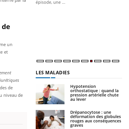
 interne par la
ière de bilan de
épisode, une ...
« jumeau
Qu
You
êtr
 de
"Le
qua
Doc
me un
dir
te et
LES MALADIES
tement
iurétiques
Hypotension
ides de
orthostatique : quand la
pression artérielle chute
au niveau de
au lever
Drépanocytose : une
déformation des globules
rouges aux conséquences
graves