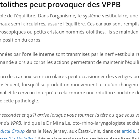
tolithes peut provoquer des VPPB
le de l’équilibre. Dans l’organisme, le système vestibulaire, une
naux semi-circulaires, assure l'équilibre. Ces canaux sont rempli
croscopiques ou petits cristaux nommés otolithes. Ils se maintie
la position du corps.
es par l'oreille interne sont transmises par le nerf vestibulair
nde alors au corps les actions permettant de maintenir l’équili
’un des canaux semi-circulaires peut occasionner des vertiges po
onséquent, lorsqu'il se produit un mouvement tel qu'un changem
 mal et le cerveau interprète cela comme une rotation soudaine de
e cette pathologie.
Youtube
bète & Ramadan 2026
Un « jumeau numériq
tube
Youtube
 secondes et qu’il arrive lorsque vous tournez la tête ou que vous 
faciliter l’accès à la 
ent du VPPB,
indique
le Dr Mina Le, oto-rhino-laryngologiste et ch
Ramadan approche, et, pour de
Youtube
préventive
breuses personnes atteintes de
dical Group
dans le New Jersey, aux États-Unis, dans cet
article
.
Un établissement lié à u
ète, c'est une période de questions, de