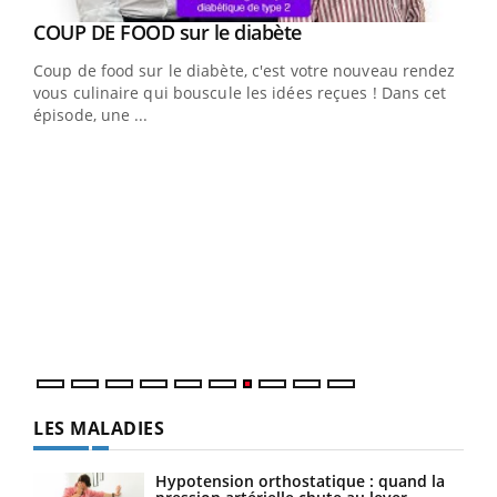
Youtube
cès
COUP DE FOOD sur le diabète
Youtube
Coup de food sur le diabète, c'est votre nouveau rendez-
 en
vous culinaire qui bouscule les idées reçues ! Dans cet
u
épisode, une ...
Qua
You
"Les
trav
DRH 
LES MALADIES
Hypotension orthostatique : quand la