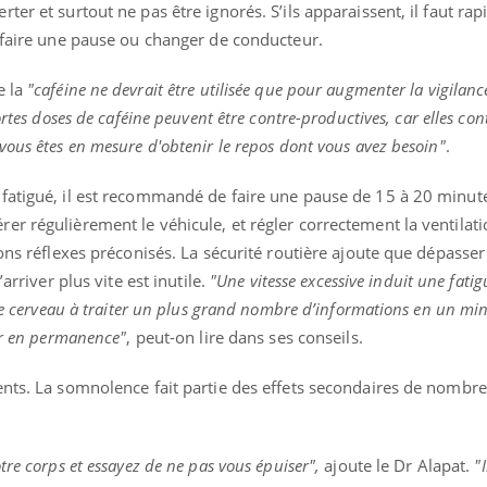
ter et surtout ne pas être ignorés. S’ils apparaissent, il faut ra
r faire une pause ou changer de conducteur.
e la
"caféine ne devrait être utilisée que pour augmenter la vigilan
ortes doses de caféine peuvent être contre-productives, car elles co
ous êtes en mesure d'obtenir le repos dont vous avez besoin"
.
fatigué, il est recommandé de faire une pause de 15 à 20 minut
r régulièrement le véhicule, et régler correctement la ventilati
ons réflexes préconisés. La sécurité routière ajoute que dépasser
arriver plus vite est inutile.
"Une vitesse excessive induit une fatig
e le cerveau à traiter un plus grand nombre d’informations en un m
ter en permanence"
, peut-on lire dans ses conseils.
ents. La somnolence fait partie des effets secondaires de nombr
tre corps et essayez de ne pas vous épuiser",
ajoute le Dr Alapat.
"