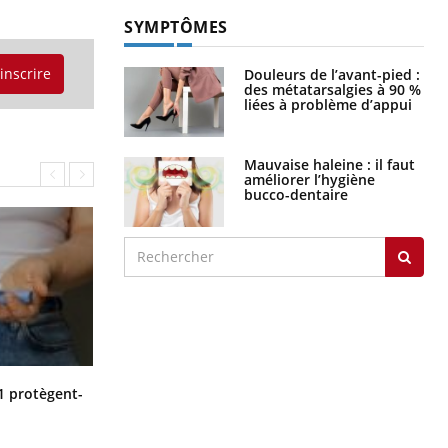
SYMPTÔMES
'inscrire
Douleurs de l’avant-pied :
des métatarsalgies à 90 %
liées à problème d’appui
Mauvaise haleine : il faut
améliorer l’hygiène
bucco-dentaire
Cytomégalovirus : ce qui change
1 protègent-
dans la prise en charge des femmes
enceintes