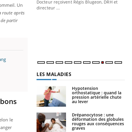
Docteur reçoivent Régis Blugeon, DRH et
 sommeil. Un
directeur ...
Ec
a route après
You
quo
 de partir
Dan
der
com
et é
ang
LES MALADIES
Hypotension
orthostatique : quand la
pression artérielle chute
 bons
au lever
Drépanocytose : une
déformation des globules
elon le
rouges aux conséquences
hanger
graves