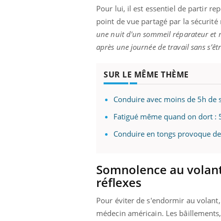
mut
air… Nos mains
défis, mais ...
Pour lui, il est essentiel de partir 
sant
point de vue partagé par la sécurité 
num
une nuit d'un sommeil réparateur et ne
après une journée de travail sans s’êt
SUR LE MÊME THÈME
Conduire avec moins de 5h de s
Fatigué même quand on dort : 5 
Conduire en tongs provoque de
Somnolence au volant 
réflexes
Pour éviter de s'endormir au volant, 
médecin américain. Les bâillements,