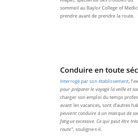
sommeil au Baylor College of Medici
prendre avant de prendre la route.
Conduire en toute sécu
Interrogé par son établissement
, l’
pour préparer le voyage la veille et so
charger son emploi du temps profess
avant les vacances, sont d’autres ha
Youtube
 Mains : se
Diabète & Ramadan 2026
Un 
Youtube
You
peuvent conduire à un manque de som
outube
fac
fatigue excessive. Ce qui peut être tr
Le Ramadan approche, et, pour de
pré
un tout nouveau
nombreuses personnes atteintes de
route"
, souligne-t-il.
Un 
lage, piscine,
diabète, c'est une période de questions, de