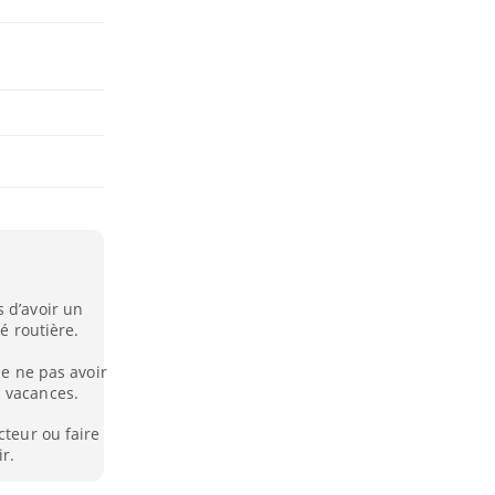
 d’avoir un
é routière.
de ne pas avoir
s vacances.
cteur ou faire
r.