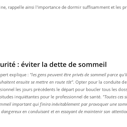
ne, rappelle ainsi l'importance de dormir suffisamment et les p
rité : éviter la dette de sommeil
expert explique :
"les gens peuvent être privés de sommeil parce qu'il
uhaitent ensuite se mettre en route tôt"
. Opter pour la conduite de
ionnel les jours précédents le départ pour boucler tous les doss
bitudes inquiétantes pour le professionnel de santé.
"Toutes ces s
« jumeau numérique » pour
COUP DE FOOD sur le
tube
Youtube
meil important qui finira inévitablement par provoquer une som
iliter l’accès à la médecine
ès dangereux en conduisant et en essayant de maintenir son attentio
Youtube
Coup de food sur le diabèt
ventive
nouveau rendez-vous culi
établissement lié à un groupe
bouscule les idées reçues