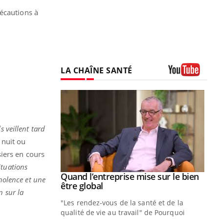
récautions à
LA CHAÎNE SANTÉ
Youtube
s veillent tard
 nuit ou
iers en cours
ituations
Youtube
 diabète
Quand l’entreprise mise sur le bien
Youtube
nolence et une
Youtube
être global
n sur la
e, c'est votre
"Les rendez-vous de la santé et de la
naire qui
qualité de vie au travail" de Pourquoi
 ! Dans cet