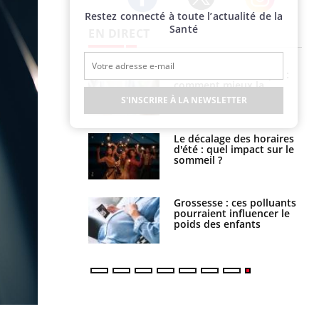
Restez connecté à toute l’actualité de la
Twitter
Facebook
Instagram
Santé
EN DIRECT
uel est ce
Insuffisance cardiaque :
ent autorisé aux
comment mieux la
is ?
prévenir
S'INSCRIRE À LA NEWSLETTER
: le mystère de la
Le décalage des horaires
ine de Proust"
d'été : quel impact sur le
pliqué
sommeil ?
nce au gluten : les
Grossesse : ces polluants
es
pourraient influencer le
ndations de la
poids des enfants