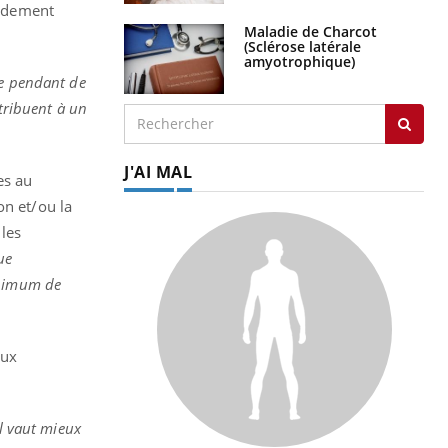
pidement
Maladie de Charcot
(Sclérose latérale
amyotrophique)
ce pendant de
ntribuent à un
J'AI MAL
es au
on et/ou la
 les
ue
inimum de
eux
Il vaut mieux