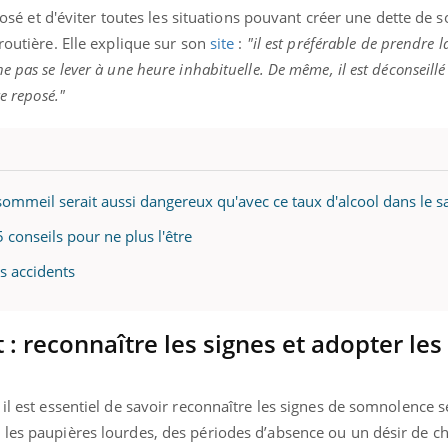
ualiste innove en matière de bilan de
épisode, une ...
reposé et d'éviter toutes les situations pouvant créer une dette de
é : l'utilisation d'un « jumeau
routière. Elle explique sur son
site
:
"il est préférable de prendre l
érique » permet ...
 pas se lever à une heure inhabituelle. De même, il est déconseillé
re reposé."
ommeil serait aussi dangereux qu'avec ce taux d'alcool dans le s
conseils pour ne plus l'être
s accidents
: reconnaître les signes et adopter les
il est essentiel de savoir reconnaître les signes de somnolence s
 les paupières lourdes, des périodes d’absence ou un désir de c