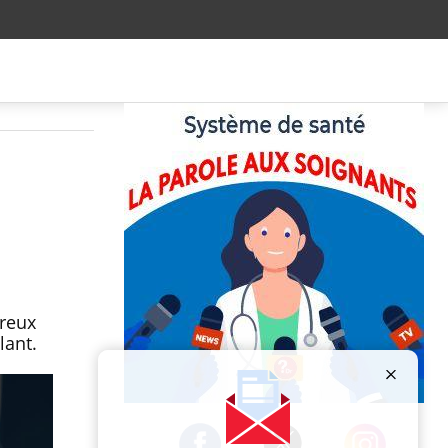
breux
lant.
Publicité