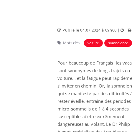
Publié le 04.07.2024 à 09h00
|
|
Mots clés :
voiture
somnolence
Pour beaucoup de Français, les vac
sont synonymes de longs trajets en
voiture… et la fatigue peut rapidem
s’inviter en chemin. Or, la somnole
qui se manifeste par des difficultés 
rester éveillé, entraîne des périodes
micro-sommeils de 1 à 4 secondes
susceptibles d'être extrêmement
dangereuses au volant. Le Dr Philip
Alapat, spécialiste des troubles du