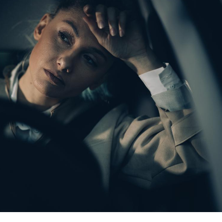
Allergies alimentaires :
TDAH : q
une nouvelle arme contre
traitem
les réactions sévères
États-Un
Comment gérer le
Cerveau 
sommeil des enfants en
"madele
vacances ?
enfin ex
Bilan prévention : ce que
Intoléra
les kinés pourront
nouvell
bientôt faire
recomma
HAS