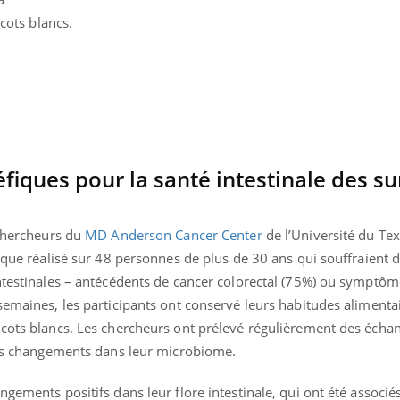
icots blancs.
fiques pour la santé intestinale des su
 chercheurs du
MD Anderson Cancer Center
de l’Université du Tex
ique réalisé sur 48 personnes de plus de 30 ans qui souffraient d
intestinales – antécédents de cancer colorectal (75%) ou symptôm
semaines, les participants ont conservé leurs habitudes alimentai
Youtube
bète & Ramadan 2026
Un « jumeau numériq
tube
Youtube
icots blancs. Les chercheurs ont prélevé régulièrement des échan
faciliter l’accès à la 
 les changements dans leur microbiome.
Ramadan approche, et, pour de
Youtube
préventive
breuses personnes atteintes de
Un établissement lié à u
ète, c'est une période de questions, de
gements positifs dans leur flore intestinale, qui ont été associé