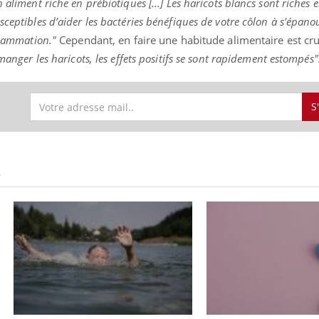
aliment riche en prébiotiques [...] Les haricots blancs sont riches e
ceptibles d’aider les bactéries bénéfiques de votre côlon à s'épanou
flammation."
Cependant, en faire une habitude alimentaire est cru
manger les haricots, les effets positifs se sont rapidement estompés"
S
S