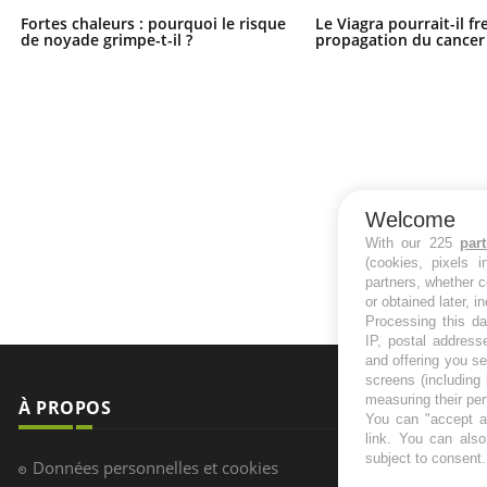
Fortes chaleurs : pourquoi le risque
Le Viagra pourrait-il fr
de noyade grimpe-t-il ?
propagation du cancer
Welcome
With our 225
par
(cookies, pixels 
partners, whether c
or obtained later, i
Processing this da
IP, postal address
and offering you s
screens (including
measuring their pe
À PROPOS
NEWSLETT
You can "accept al
link
. You can also 
subject to consent
Recevez toute
Données personnelles et cookies
infos santé