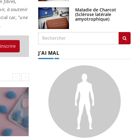
n fibres,
ir, à soutenir
Maladie de Charcot
(Sclérose latérale
cial car,
"une
amyotrophique)
.
'inscrire
J'AI MAL