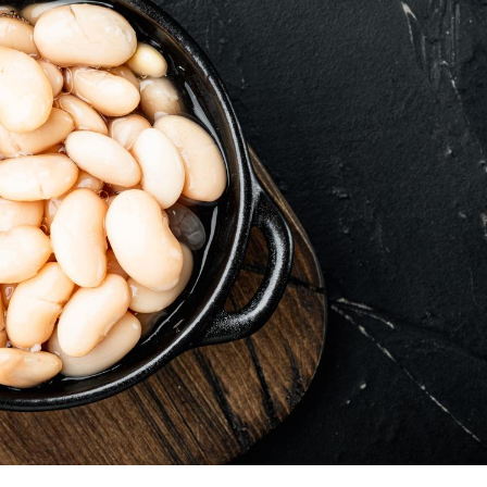
TDAH : quel est ce
Insuffis
traitement autorisé aux
comment
États-Unis ?
préveni
Cerveau : le mystère de la
Le déca
"madeleine de Proust"
d'été : 
enfin expliqué
sommeil
Intolérance au gluten : les
Grossess
nouvelles
pourraie
recommandations de la
poids d
HAS