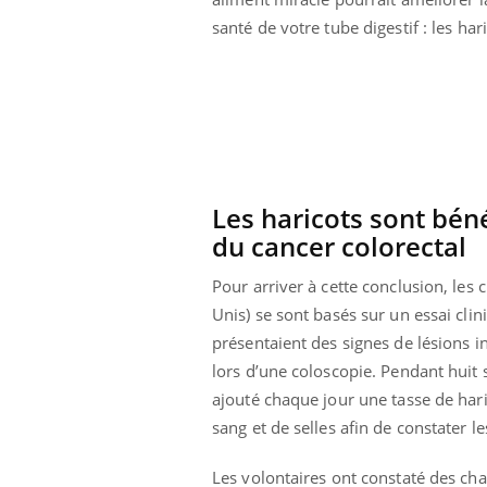
santé de votre tube digestif : les har
Les haricots sont béné
du cancer colorectal
Pour arriver à cette conclusion, les
Unis) se sont basés sur un essai clin
présentaient des signes de lésions 
lors d’une coloscopie. Pendant huit 
ale : et si on
Eczéma Chronique des Mains : se
Dia
Youtube
You
ajouté chaque jour une tasse de har
ube
Youtube
préparer pour l’été !
sang et de selles afin de constater
Le 
 diabète de type 2
L'été arrive… et avec lui, un tout nouveau
nom
ues chez les
rythme de vie ! Vacances, plage, piscine,
diab
Les volontaires ont constaté des chan