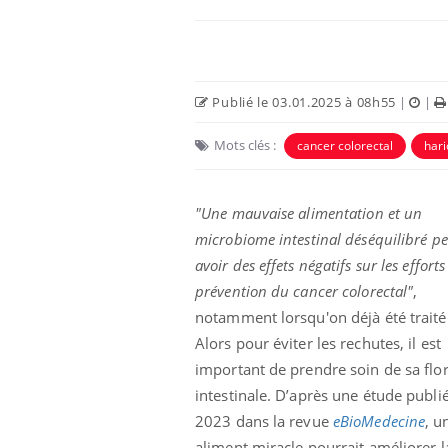
Publié le 03.01.2025 à 08h55
|
|
Mots clés :
cancer colorectal
hari
"Une mauvaise alimentation et un
microbiome intestinal déséquilibré p
avoir des effets négatifs sur les efforts
prévention du cancer colorectal"
,
notamment lorsqu'on déjà été traité
Alors pour éviter les rechutes, il est
important de prendre soin de sa flo
intestinale. D’après une étude publié
2023 dans la revue
eBioMedecine
, u
aliment miracle pourrait améliorer l