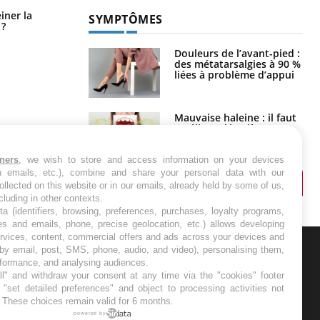
Pourquoi manger moins de
einer la
SYMPTÔMES
protéines pourrait finalement être
 ?
bénéfique
Douleurs de l’avant-pied :
des métatarsalgies à 90 %
liées à problème d’appui
Mauvaise haleine : il faut
améliorer l’hygiène
bucco-dentaire
tners
, we wish to store and access information on your devices
in emails, etc.), combine and share your personal data with our
ollected on this website or in our emails, already held by some of us,
ncluding in other contexts.
ta (identifiers, browsing, preferences, purchases, loyalty programs,
es and emails, phone, precise geolocation, etc.) allows developing
ervices, content, commercial offers and ads across your devices and
 by email, post, SMS, phone, audio, and video), personalising them,
rformance, and analysing audiences.
ER
l" and withdraw your consent at any time via the "cookies" footer
"set detailed preferences" and object to processing activities not
. These choices remain valid for 6 months.
s les semaines les meilleures
powered by