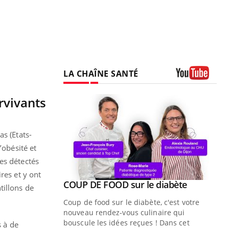
LA CHAÎNE SANTÉ
Youtube
rvivants
as (Etats-
’obésité et
es détectés
res et y ont
Youtube
ue » pour
COUP DE FOOD sur le diabète
Youtube
tillons de
médecine
Coup de food sur le diabète, c'est votre
nouveau rendez-vous culinaire qui
n groupe
bouscule les idées reçues ! Dans cet
s à de