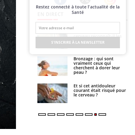
Restez connecté à toute l’actualité de la
Twitter
Facebook
Instagram
Santé
EN DIRECT
ance cardiaque :
Autisme : pourquoi le
 mieux la
cerveau reconnaît-il les
r
visages autrement ?
S'INSCRIRE À LA NEWSLETTER
lage des horaires
Bronzage : qui sont
quel impact sur le
vraiment ceux qui
 ?
cherchent à dorer leur
peau ?
e : ces polluants
Et si cet antidouleur
nt influencer le
courant était risqué pour
es enfants
le cerveau ?