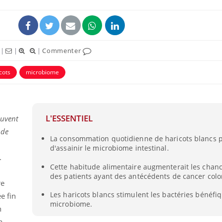
|
|
|
Commenter
cots
microbiome
L'ESSENTIEL
euvent
 de
La consommation quotidienne de haricots blancs p
d'assainir le microbiome intestinal.
.
Cette habitude alimentaire augmenterait les chanc
des patients ayant des antécédents de cancer color
re
Les haricots blancs stimulent les bactéries bénéfi
e fin
microbiome.
n
a