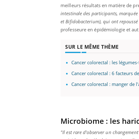
ez les soignants.
soleil, activités en plein air… Nos mains
défi
meilleurs résultats en matière de pr
sont ...
intestinale des participants, marqué
et Bifidobacterium), qui ont repoussé 
professeure en épidémiologie et autr
SUR LE MÊME THÈME
Cancer colorectal : les légumes-
Cancer colorectal : 6 facteurs 
Cancer colorectal : manger de l'a
Microbiome : les hari
"Il est rare d’observer un changement