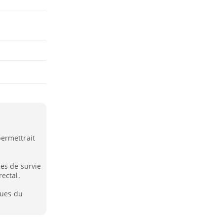
ermettrait
es de survie
ectal.
ques du