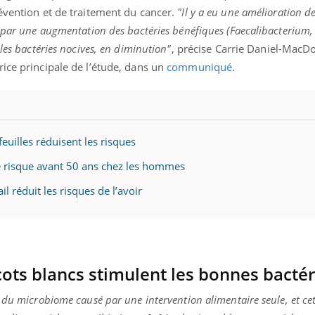
mutualiste innove en mat
s, mais ...
évention et de traitement du cancer.
"Il y a eu une amélioration de
santé : l'utilisation d'un 
e par une augmentation des bactéries bénéfiques (Faecalibacterium
numérique » permet ...
les bactéries nocives, en diminution"
, précise Carrie Daniel-MacDo
ice principale de l’étude, dans un
communiqué
.
feuilles réduisent les risques
de risque avant 50 ans chez les hommes
il réduit les risques de l’avoir
cots blancs stimulent les bonnes bacté
 du microbiome causé par une intervention alimentaire seule, et ce