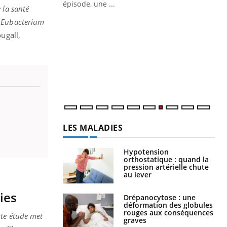
ière de bilan de
épisode, une ...
 la santé
« jumeau
Qu
, Eubacterium
You
êtr
ugall,
"Le
qua
Doc
dir
LES MALADIES
Hypotension
orthostatique : quand la
pression artérielle chute
au lever
ries
Drépanocytose : une
déformation des globules
rouges aux conséquences
tte étude met
graves