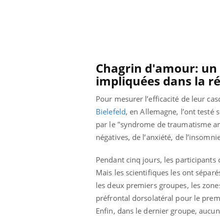
us : un cas
Comment oublier les
chez un touriste
écrans en vacances ?
e
Chagrin d'amour: un 
impliquées dans la r
Pour mesurer l’efficacité de leur casq
Bielefeld
, en Allemagne, l’ont testé 
par le "syndrome de traumatisme amo
négatives, de l’anxiété, de l’insomnie
Pendant cinq jours, les participants
Mais les scientifiques les ont séparé
les deux premiers groupes, les zones
préfrontal dorsolatéral pour le prem
Enfin, dans le dernier groupe, aucune