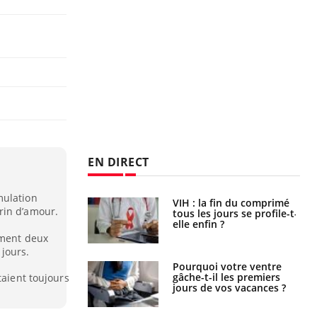
EN DIRECT
mulation
icaments GLP-1
VIH : la fin du comprimé
rin d’amour.
t-ils aussi les os
tous les jours se profile-t-
elle enfin ?
ement deux
jours.
alovirus : ce qui
Pourquoi votre ventre
ans la prise en
gâche-t-il les premiers
taient toujours
des femmes
jours de vos vacances ?
es