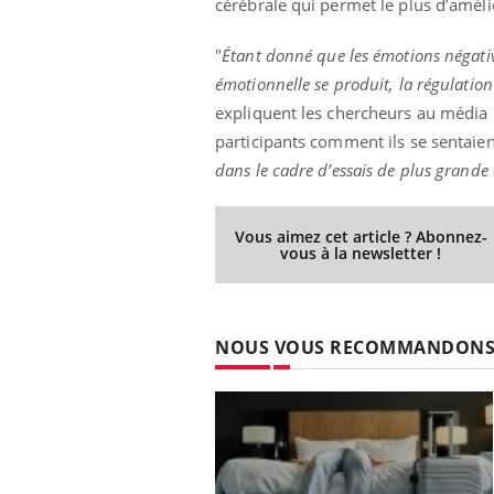
cérébrale qui permet le plus d’amél
"
Étant donné que les émotions négativ
émotionnelle se produit, la régulatio
ale : et si on
Eczéma Chronique des Mains : se
Dia
Youtube
You
expliquent les chercheurs au média
ube
Youtube
préparer pour l’été !
participants comment ils se sentaien
Le 
 diabète de type 2
L'été arrive… et avec lui, un tout nouveau
nom
dans le cadre d’essais de plus grande
ues chez les
rythme de vie ! Vacances, plage, piscine,
diab
ez les soignants.
soleil, activités en plein air… Nos mains
défi
sont ...
Vous aimez cet article ? Abonnez-
vous à la newsletter !
NOUS VOUS RECOMMANDON