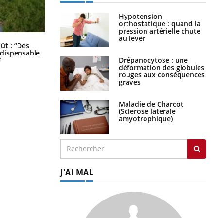
Hypotension
orthostatique : quand la
pression artérielle chute
au lever
Les troubles du sommeil modifient
oût : “Des
votre cerveau !
indispensable
Drépanocytose : une
”
déformation des globules
rouges aux conséquences
graves
Maladie de Charcot
(Sclérose latérale
amyotrophique)
J'AI MAL