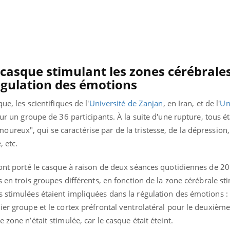
Chikungunya, dengue,
La siest
West Nile : que se passe-
de dormi
t-il dans le sud de la
France ?
casque stimulant les zones cérébrale
égulation des émotions
ue, les scientifiques de l'
Université de Zanjan
, en Iran, et de l'
Un
sur un groupe de 36 participants. À la suite d'une rupture, tous é
ureux", qui se caractérise par de la tristesse, de la dépression
, etc.
 ont porté le casque à raison de deux séances quotidiennes de 2
s en trois groupes différents, en fonction de la zone cérébrale s
 stimulées étaient impliquées dans la régulation des émotions : 
ier groupe et le cortex préfrontal ventrolatéral pour le deuxièm
 zone n’était stimulée, car le casque était éteint.