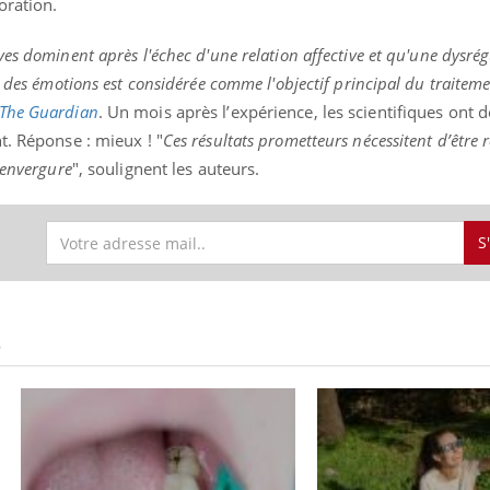
ioration.
es dominent après l'échec d'une relation affective et qu'une dysrég
n des émotions est considérée comme l'objectif principal du traitem
Youtube
bète & Ramadan 2026
Un « jumeau numériq
tube
Youtube
The Guardian
.
Un mois après l’expérience, les scientifiques ont
faciliter l’accès à la 
t. Réponse : mieux ! "
Ces résultats prometteurs nécessitent d’être 
Ramadan approche, et, pour de
Youtube
préventive
breuses personnes atteintes de
 envergure
", soulignent les auteurs.
Un établissement lié à u
ète, c'est une période de questions, de
mutualiste innove en mat
s, mais ...
santé : l'utilisation d'un 
S
numérique » permet ...
S