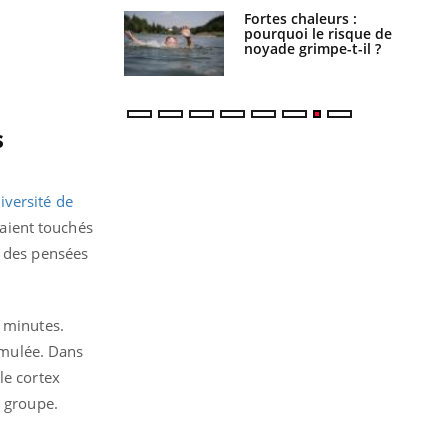
e empêche-t-elle
Fortes chaleurs :
r la nuit ?
pourquoi le risque de
noyade grimpe-t-il ?
s
iversité de
taient touchés
, des pensées
0 minutes.
timulée.
Dans
le cortex
e groupe.