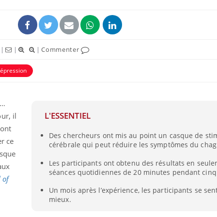
|
|
|
Commenter
épression
s…
L'ESSENTIEL
r, il
 ont
Des chercheurs ont mis au point un casque de sti
Toujours connectés :
Les méd
r ce
cérébrale qui peut réduire les symptômes du chag
comment le travail
protègen
empiète de plus en plus
?
asque
sur nos soirées
Les participants ont obtenu des résultats en seul
aux
séances quotidiennes de 20 minutes pendant cinq 
 of
Cancer colorectal : une
Cytomég
stratégie simple aurait
change d
Un mois après l’expérience, les participants se sen
changé la donne au Pays
charge 
mieux.
basque
enceint