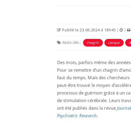
Publié le 23.06.2024 à 18h45
|
|
Mots clés :
chagrin
casque
d
Des mois, parfois même des année
Pour se remettre d’un chagrin d’amou
faut du temps. Mais des chercheurs
e métabolique :
Mortalité infantile : un
peut-être trouvé le moyen d’accélére
nt les meilleurs
rapport s’interroge sur
s physiques ?
son taux élevé en France
processus de guérison grâce à un c
de stimulation cérébrale. Leurs trav
ont été publiés dans la revue
Journal
éviter une otite
Grossesse à risque : ce jus
les vacances ?
naturel attire l'attention
Psychiatric Research
.
des chercheurs