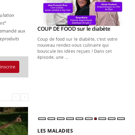
ulation
ent
"
Youtube
ue » pour
COUP DE FOOD sur le diabète
Youtube
 demandé aux
médecine
reproduits
Coup de food sur le diabète, c'est votre
nouveau rendez-vous culinaire qui
n groupe
bouscule les idées reçues ! Dans cet
ière de bilan de
épisode, une ...
« jumeau
'inscrire
Qu
You
êtr
"Le
qua
Doc
dir
LES MALADIES