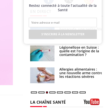
Restez connecté à toute l’actualité de la
Twitter
Facebook
Instagram
Santé
EN DIRECT
e et chaleur : ce
Mordue par un
la science
barracuda, une petite fille
secourue grâce à un
S'INSCRIRE À LA NEWSLETTER
réflexe essentiel
phone nuit-il à
Légionellose en Suisse :
tissage de la
quelle est l’origine de la
?
contamination ?
par une tique en
Allergies alimentaires :
, elle reste dans
une nouvelle arme contre
 pendant 42 jours
les réactions sévères
LA CHAÎNE SANTÉ
Youtube