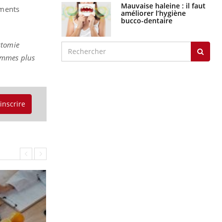
Mauvaise haleine : il faut
ements
améliorer l’hygiène
bucco-dentaire
ctomie
emmes plus
'inscrire