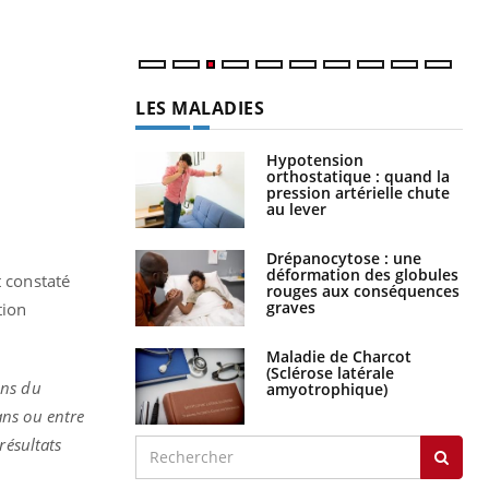
LES MALADIES
Hypotension
orthostatique : quand la
pression artérielle chute
au lever
Drépanocytose : une
déformation des globules
t constaté
rouges aux conséquences
graves
tion
Maladie de Charcot
(Sclérose latérale
ons du
amyotrophique)
ans ou entre
résultats