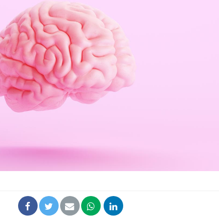
Fortes chaleurs :
Grossess
pourquoi le risque de
que dit 
noyade grimpe-t-il ?
Le Viagra pourrait-il
Le smart
freiner la propagation du
l'appren
cancer ?
lecture 
Pourquoi manger moins
Mordue 
de protéines pourrait
vacances
finalement être bénéfique
le coma