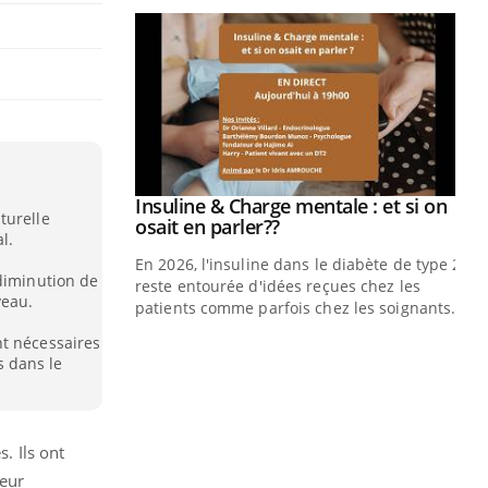
prendre pour
Insuline & Charge mentale : et si on
Youtube
turelle
Youtube
osait en parler??
l.
illard mental ou
En 2026, l'insuline dans le diabète de type 2
 diminution de
ptômes de la
reste entourée d'idées reçues chez les
veau.
ples ce qui la rend
patients comme parfois chez les soignants.
nt nécessaires
Ec
You
 dans le
pré
L'é
ryt
. Ils ont
sol
sont
leur