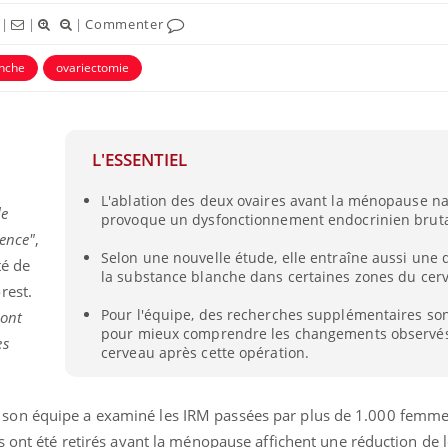
|
|
|
Commenter
anche
ovariectomie
L'ESSENTIEL
éma Chronique des Mains :
Carence en fer : com
tube
Youtube
L'ablation des deux ovaires avant la ménopause na
Youtube
Youtube
liquer ma maladie
prévenir
le
provoque un dysfonctionnement endocrinien bruta
mence"
,
 a des sujets qui sont faciles à aborder...
Fatigue, irritabilité, brou
Selon une nouvelle étude, elle entraîne aussi une
tres non ! D'un côté, poser des
même alopécie… Les sym
té de
la substance blanche dans certaines zones du cer
tions sur la maladie d'un proche c'est
carence en fer sont multi
rest.
rer ...
...
Pour l'équipe, des recherches supplémentaires so
 ont
pour mieux comprendre les changements observés
es
cerveau après cette opération.
on équipe a examiné les IRM passées par plus de 1.000 femmes
s ont été retirés avant la ménopause affichent une réduction de 