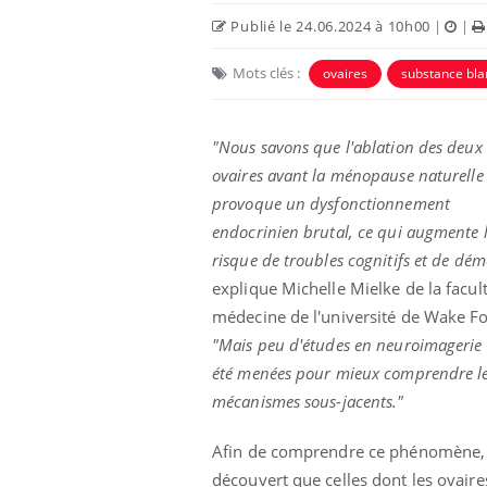
Publié le 24.06.2024 à 10h00
|
|
Mots clés :
ovaires
substance bl
"Nous savons que l'ablation des deux
ovaires avant la ménopause naturelle
provoque un dysfonctionnement
Ecz
You
exp
endocrinien brutal, ce qui augmente 
risque de troubles cognitifs et de dé
Il y
d'au
explique Michelle Mielke de la facul
ques
médecine de l'université de Wake Fo
mont
"Mais peu d'études en neuroimagerie
été menées pour mieux comprendre l
mécanismes sous-jacents."
Afin de comprendre ce phénomène, s
découvert que celles dont les ovaire