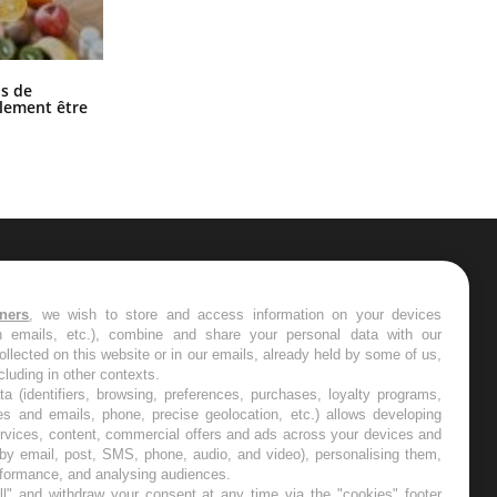
Grossesse et chaleur : ce que dit la
s de
science
alement être
ER
tners
, we wish to store and access information on your devices
in emails, etc.), combine and share your personal data with our
s les semaines les meilleures
ollected on this website or in our emails, already held by some of us,
ncluding in other contexts.
ta (identifiers, browsing, preferences, purchases, loyalty programs,
es and emails, phone, precise geolocation, etc.) allows developing
ervices, content, commercial offers and ads across your devices and
 by email, post, SMS, phone, audio, and video), personalising them,
RE
rformance, and analysing audiences.
l" and withdraw your consent at any time via the "cookies" footer