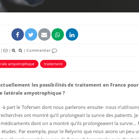
|
|
|
Commenter
érale amyotrophique
traitement
actuellement les possibilités de traitement en France pour
Hantavir
se latérale amyotrophique ?
détecté 
en Fran
-à part le Tofersen dont nous parlerons ensuite- nous n’utilison
recherches ont montré qu’il prolongeait la survie des patients. Je
Mortalit
rapport 
s médicaments dont on a montré qu’ils prolongeaient la survie… 
son tau
s études. Par exemple, pour le Relyvrio que nous avons un peu ut