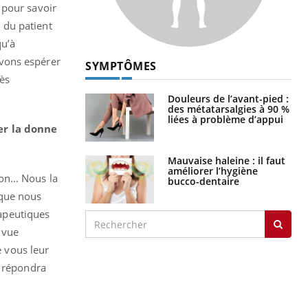
 pour savoir
 du patient
qu’à
uvons espérer
SYMPTÔMES
ès
Douleurs de l’avant-pied :
des métatarsalgies à 90 %
liées à problème d’appui
ger la donne
Mauvaise haleine : il faut
améliorer l’hygiène
ion… Nous la
bucco-dentaire
 que nous
rapeutiques
 vue
e vous leur
e répondra