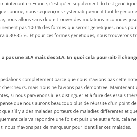
 maintenant en France, c’est qu’en supplément du test génétique
étique connue, nous séquençons systématiquement tout le génome
que, nous allons sans doute trouver des mutations inconnues jus
tainement pas 100 % des formes qui seront génétiques, nous po
a à 30-35 %. Et pour ces formes génétiques, nous trouverons tr
y a pas une SLA mais des SLA. En quoi cela pourrait-il chan
s pédalions complètement parce que nous n’avions pas cette not
et chercheurs, mais nous ne l’avions pas démontrée. Maintenant
ntes, si nous parvenons à les distinguer et à faire des essais thé
e pense que nous aurons beaucoup plus de réussite d’un point de
nt que s’il y a des malades porteurs de maladies différentes et qu
quement cela va répondre une fois et puis une autre fois, cela n
t, nous n’avons pas de marqueur pour identifier ces malades.