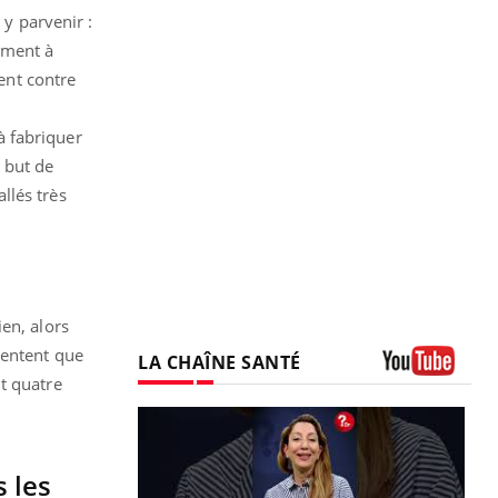
 y parvenir :
ement à
tent contre
à fabriquer
 but de
llés très
en, alors
sentent que
LA CHAÎNE SANTÉ
t quatre
Youtube
s les