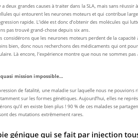
y a deux grandes causes à traiter dans la SLA, mais sans réussir à
ellules qui entourent les neurones moteurs et qui contribue larg
rogression rapide. L’idée est donc d’obtenir des molécules qui lut
ns pas trouvé grand-chose depuis six ans.
s considérons que les neurones moteurs perdent de la capacité 
moins bien, donc nous recherchons des médicaments qui ont pour
ulaire. Là encore, l’expérience montre que nous ne sommes pas a
quasi mission impossible…
ession de fatalité, une maladie sur laquelle nous ne pouvions ri
otamment sur les formes génétiques. Aujourd’hui, elles ne repré
rons qu’il en existe bien plus ! 90 % de ces malades se partagen
e sont des mutations extrêmement rares.
ie génique qui se fait par injection tou