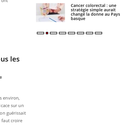
 ont
e à risque : ce jus
Cancer colorectal : une
attire l'attention
stratégie simple aurait
rcheurs
changé la donne au Pays
basque
ous les
e
s environ,
ficace sur un
on guérissait
 faut croire