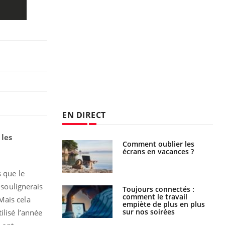
EN DIRECT
 les
us : un cas
Comment oublier les
chez un touriste
écrans en vacances ?
ce
s que le
 soulignerais
é infantile : un
Toujours connectés :
s’interroge sur
comment le travail
Mais cela
x élevé en France
empiète de plus en plus
sur nos soirées
ilisé l’année