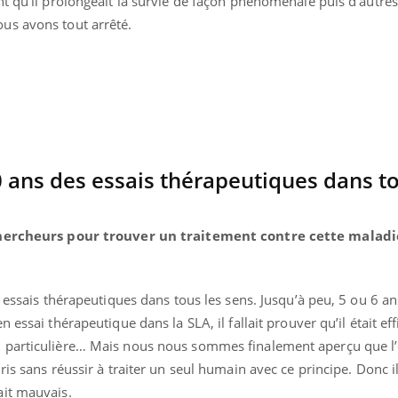
t qu'il prolongeait la survie de façon phénoménale puis d'autres
Grossess
us avons tout arrêté.
naturel 
des che
20 ans des essais thérapeutiques dans t
 chercheurs pour trouver un traitement contre cette maladi
s essais thérapeutiques dans tous les sens. Jusqu’à peu, 5 ou 6 an
 essai thérapeutique dans la SLA, il fallait prouver qu’il était ef
 particulière… Mais nous nous sommes finalement aperçu que l’
is sans réussir à traiter un seul humain avec ce principe. Donc il
ait mauvais.