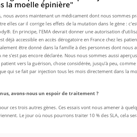
 la moelle épinière"
es, nous avons maintenant un médicament dont nous sommes p
tre elles car il corrige les effets de la mutation dans le gène : c’es
nd l’entreprise mise sur le bien
Eczéma chronique des
tube
Youtube
y®. En principe, l’EMA devrait donner une autorisation d’utilis
Youtube
Youtu
e global
quotidien (3/3)
est déjà accessible en accès dérogatoire en France chez les patie
 rendez-vous de la santé et de la
Dans cette vidéo, le Dr In
également être donné dans la famille à des personnes dont nous 
ité de vie au travail" de Pourquoi
dermatologue à Paris, vo
LA ne s'est pas encore déclarée. Nous nous sommes aussi aperçus
teur reçoivent Régis Blugeon, DRH et
comment protéger vos ma
e patient vers la guérison, chose considérée, jusqu’à peu, comm
cteur ...
et éviter les ...
ue qui se fait par injection tous les mois directement dans la mo
onnus, avons-nous un espoir de traitement ?
s pour ces trois autres gènes. Ces essais vont nous amener à quel
viennent. Le jour où nous pourrons traiter 10 % des SLA, cela ser