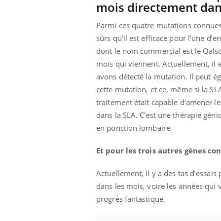
mois directement dans
Parmi ces quatre mutations connu
sûrs qu'il est efficace pour l’une d’en
Youtube
ue » pour
COUP DE FOOD sur le diabète
Qua
Youtube
You
dont le nom commercial est le Qalsod
médecine
êtr
mois qui viennent. Actuellement, il 
Coup de food sur le diabète, c'est votre
"Les
nouveau rendez-vous culinaire qui
avons détecté la mutation. Il peut 
 groupe
qual
bouscule les idées reçues ! Dans cet
cette mutation, et ce, même si la S
ère de bilan de
Doc
épisode, une ...
traitement était capable d’amener l
« jumeau
dire
dans la SLA. C’est une thérapie géniq
en ponction lombaire.
Et pour les trois autres gènes c
Actuellement, il y a des tas d’essai
dans les mois, voire les années qui 
progrès fantastique.