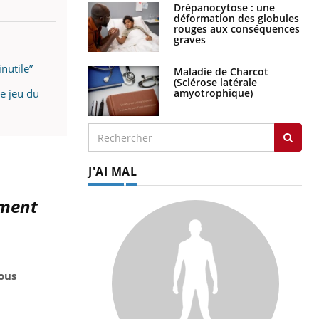
Drépanocytose : une
déformation des globules
rouges aux conséquences
graves
nutile”
Maladie de Charcot
(Sclérose latérale
le jeu du
amyotrophique)
J'AI MAL
ement
ous