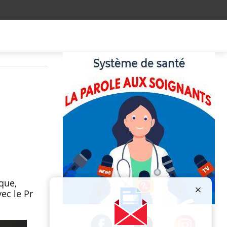
d
que,
ec le Pr
Publicité