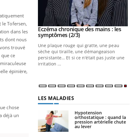
ratiquement
t le Tofersen,
 mains : au
Eczéma chronique des mains : les
Youtube
ation dans les
be
Youtube
symptômes (2/3)
nts dont nous
ès Zaraa,
Une plaque rouge qui gratte, une peau
avons trouvé
us explique
sèche qui tiraille, une démangeaison
 que ce
ins au quotidien
persistante… Et si ce n'était pas juste une
e miraculeuse
irritation ...
elle épinière,
LES MALADIES
que chose
Hypotension
a déjà un
orthostatique : quand la
pression artérielle chute
au lever