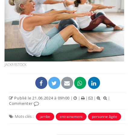
JACKF/ISTOCK
Publié le 21.06.2024 à 09h00
|
|
|
|
|
Commenter
Mots clés :
jambe
entrainement
personne âgée