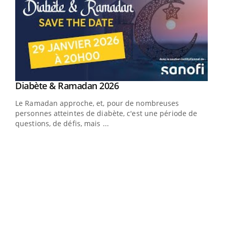
Youtube
Diabète & Ramadan 2026
Youtube
Le Ramadan approche, et, pour de nombreuses
vie !
personnes atteintes de diabète, c'est une période de
…
questions, de défis, mais ...
Un 
You
à l
Un é
mati
numé