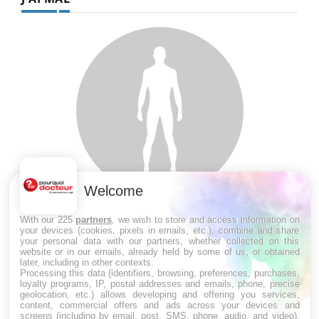
Welcome
SYMPTÔMES
With our 225
partners
, we wish to store and access information on
your devices (cookies, pixels in emails, etc.), combine and share
your personal data with our partners, whether collected on this
Douleurs de l’avant-pied : des
website or in our emails, already held by some of us, or obtained
métatarsalgies à 90 % liées à problème
later, including in other contexts.
d’appui
Processing this data (identifiers, browsing, preferences, purchases,
loyalty programs, IP, postal addresses and emails, phone, precise
geolocation, etc.) allows developing and offering you services,
content, commercial offers and ads across your devices and
Mauvaise haleine : il faut améliorer
screens (including by email, post, SMS, phone, audio, and video),