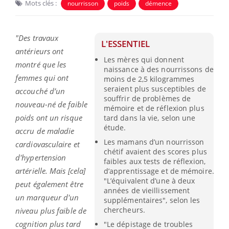
Mots clés :
nourrisson
poids
démence
"Des travaux
L'ESSENTIEL
antérieurs ont
Les mères qui donnent
montré que les
naissance à des nourrissons de
femmes qui ont
moins de 2,5 kilogrammes
seraient plus susceptibles de
accouché d’un
souffrir de problèmes de
nouveau-né de faible
mémoire et de réflexion plus
poids ont un risque
tard dans la vie, selon une
étude.
accru de maladie
Les mamans d’un nourrisson
cardiovasculaire et
chétif avaient des scores plus
d'hypertension
faibles aux tests de réflexion,
artérielle. Mais [cela]
d’apprentissage et de mémoire.
"L’équivalent d’une à deux
peut également être
années de vieillissement
un marqueur d'un
supplémentaires", selon les
chercheurs.
niveau plus faible de
cognition plus tard
"Le dépistage de troubles