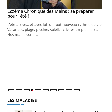
Eczéma Chronique des Mains : se préparer
Youtube
Youtube
pour l’été !
L'été arrive… et avec lui, un tout nouveau rythme de vie !
Vacances, plage, piscine, soleil, activités en plein air…
Nos mains sont ...
Dia
You
Le 
pers
ques
LES MALADIES