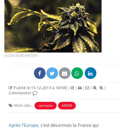
JASON BEAN/AP/SIPA
Publié le 13.12.2013 à 16h00
|
|
|
|
|
Commenter
Mots clés :
cannabis
ANSM
Après l'Europe
, c'est désormais la France qui