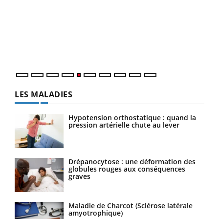
Un 
You
à l
Un é
mati
numé
LES MALADIES
Hypotension orthostatique : quand la
pression artérielle chute au lever
Drépanocytose : une déformation des
globules rouges aux conséquences
graves
Maladie de Charcot (Sclérose latérale
amyotrophique)