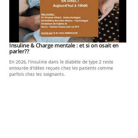
Youtube
Insuline & Charge mentale : et si on osait en
Youtube
Youtube
parler??
En 2026, l'insuline dans le diabète de type 2 reste
entourée d'idées reçues chez les patients comme
parfois chez les soignants.
Ecz
You
pour
L'ét
Vaca
Nos 