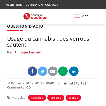
INSCRIPTION
CONNEXION
CONTACT
Menu
QUESTION D'ACTU
Usage du cannabis : des verrous
sautent
Par
Philippe Berrebi
Publié le 10.12.2013 à 10h01
|
|
|
|
|
Commenter
Mots clés :
cannabis
urologie
drogue