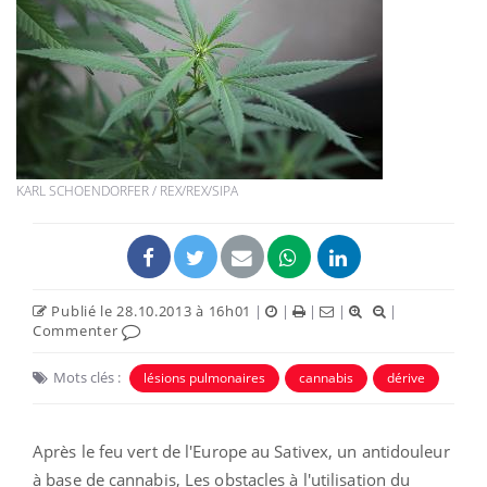
KARL SCHOENDORFER / REX/REX/SIPA
Publié le 28.10.2013 à 16h01
|
|
|
|
|
Commenter
Mots clés :
lésions pulmonaires
cannabis
dérive
Après le feu vert de l'Europe au Sativex, un antidouleur
à base de cannabis, Les obstacles à l'utilisation du