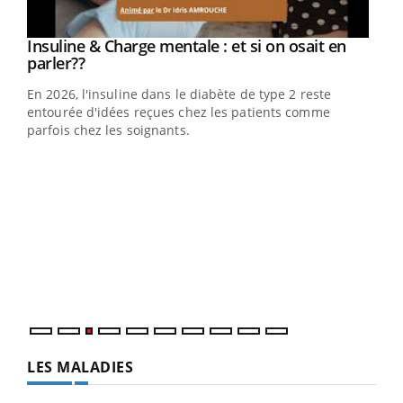
Youtube
Insuline & Charge mentale : et si on osait en
Youtube
Youtube
parler??
En 2026, l'insuline dans le diabète de type 2 reste
entourée d'idées reçues chez les patients comme
parfois chez les soignants.
Ecz
You
pour
L'ét
Vaca
Nos 
LES MALADIES