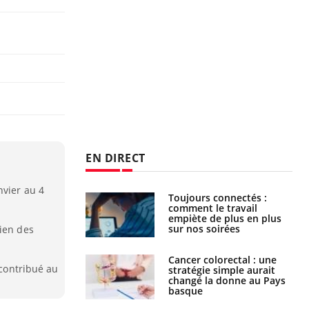
EN DIRECT
nvier au 4
é infantile : un
Toujours connectés :
s’interroge sur
comment le travail
x élevé en France
empiète de plus en plus
sur nos soirées
dien des
e à risque : ce jus
Cancer colorectal : une
 contribué au
attire l'attention
stratégie simple aurait
rcheurs
changé la donne au Pays
basque