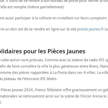
ste. Il suffit de se rendre à son bureau de poste pour retirer la fa
u’elle est remplie (même partiellement).
 aussi participer à la collecte en installant sur leurs comptoirs l
e un don est de se rendre en ligne sur le site
pieces-jaunes.fr
ou
lidaires pour les Pièces Jaunes
 cette action sont prévues. Comme avec la station de radio
RTL
q
in de faire connaître la ville la plus généreuse entre Brest, Nan
 somme des pièces rapportées à La Poste dans ces 4 villes. La vil
du plateau de l’émission
RTL Matin
.
s Pièces Jaunes 2024,
France Télévision
offre gracieusement un gal
nationales se retrouveront ainsi sur la scène de l’Accor Arena le 
l.