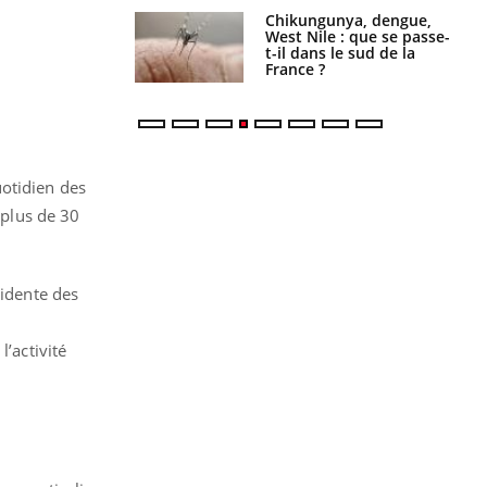
 oublier les
Chikungunya, dengue,
en vacances ?
West Nile : que se passe-
t-il dans le sud de la
France ?
uotidien des
 plus de 30
sidente des
’activité