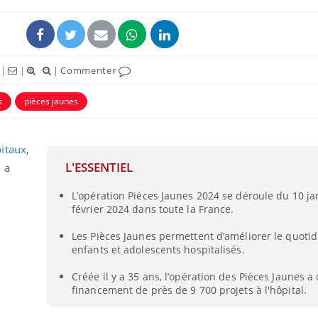
|
|
|
Commenter
s
pièces jaunes
itaux
,
L'ESSENTIEL
 a
L’opération Pièces Jaunes 2024 se déroule du 10 ja
Syndrome métabolique :
Mortalit
février 2024 dans toute la France.
quels sont les meilleurs
rapport 
exercices physiques ?
son tau
Les Pièces Jaunes permettent d’améliorer le quoti
enfants et adolescents hospitalisés.
Comment éviter une otite
Grossess
Créée il y a 35 ans, l’opération des Pièces Jaunes a
pendant les vacances ?
naturel 
des che
financement de près de 9 700 projets à l'hôpital.