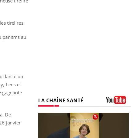
meuse tirelire
es tirelires.
 par sms au
ui lance un
cy, Lens et
le gagnante
LA CHAÎNE SANTÉ
Youtube
a. De
26 janvier