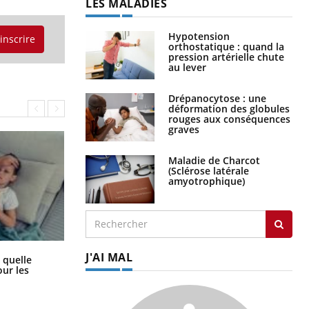
LES MALADIES
Hypotension
'inscrire
orthostatique : quand la
pression artérielle chute
au lever
Drépanocytose : une
déformation des globules
rouges aux conséquences
graves
Maladie de Charcot
(Sclérose latérale
amyotrophique)
J'AI MAL
Syndrome métabolique : quels sont
 quelle
les meilleurs exercices physiques ?
ur les