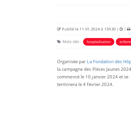
Publié le 11.01.2024 à 13h30
|
|
Mots clés :
hospitalisation
enfant
Organisée par
La Fondation des Hôp
la campagne des Pièces Jaunes 2024
commencé le 10 janvier 2024 et se
Les troubles du sommeil
terminera le 4 février 2024.
modifient votre cerveau !
Mon enfant est-il trop
sensible ou simplement
très empathique ?