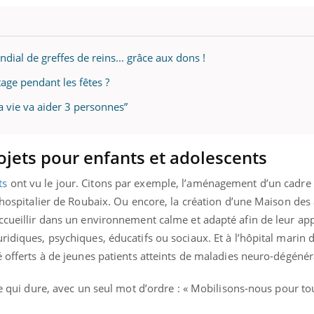
ndial de greffes de reins... grâce aux dons !
ence en fer : comprendre pour
Insuline & Charge ment
tube
Youtube
Youtube
Yout
venir
osait en parler??
ge pendant les fêtes ?
gue, irritabilité, brouillard mental ou
En 2026, l'insuline dans l
 vie va aider 3 personnes”
e alopécie… Les symptômes de la
reste entourée d'idées re
nce en fer sont multiples ce qui la rend
patients comme parfois ch
rojets pour enfants et adolescents
ts
ont vu le jour. Citons par exemple, l’aménagement d’un cadre
e hospitalier de Roubaix. Ou encore, la création d’une Maison des
accueillir dans un environnement calme et adapté afin de leur ap
ridiques, psychiques, éducatifs ou sociaux. Et à l’hôpital marin 
é offerts à de jeunes patients atteints de maladies neuro-dégénér
ve qui dure, avec un seul mot d’ordre : « Mobilisons-nous pour to