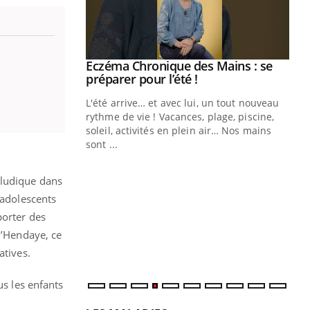
ale : et si on
Eczéma Chronique des Mains : se
Youtube
ube
Youtube
préparer pour l’été !
e diabète de type 2
L'été arrive… et avec lui, un tout nouveau
çues chez les
rythme de vie ! Vacances, plage, piscine,
ez les soignants.
soleil, activités en plein air… Nos mains
sont ...
Di
You
 ludique dans
Le 
nom
 adolescents
dia
porter des
défi
d’Hendaye, ce
atives.
us les enfants