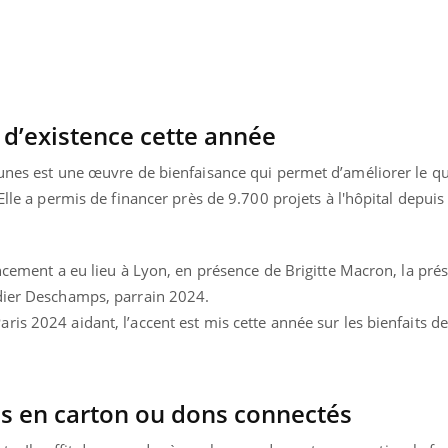
Hantavirus : un cas
Comment
détecté chez un touriste
écrans 
en France
 d’existence cette année
aunes est une œuvre de bienfaisance qui permet d’améliorer le q
Elle a permis de financer près de 9.700 projets à l'hôpital depuis
ancement a eu lieu à Lyon, en présence de Brigitte Macron, la pré
dier Deschamps, parrain 2024.
s 2024 aidant, l’accent est mis cette année sur les bienfaits de l
res en carton ou dons connectés