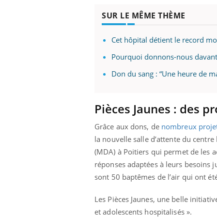
SUR LE MÊME THÈME
Cet hôpital détient le record mo
Eczéma Chronique des Mains :
Car
Youtube
You
Youtube
expliquer ma maladie
pré
Pourquoi donnons-nous davanta
Il y a des sujets qui sont faciles à aborder...
Fati
Don du sang : “Une heure de ma
d'autres non ! D'un côté, poser des
mêm
questions sur la maladie d'un proche c'est
care
montrer ...
...
Pièces Jaunes : des p
Grâce aux dons, de
nombreux proje
la nouvelle salle d’attente du centr
(MDA) à Poitiers qui permet de les 
réponses adaptées à leurs besoins ju
sont 50 baptêmes de l’air qui ont ét
Les Pièces Jaunes, une belle initiati
et adolescents hospitalisés ».