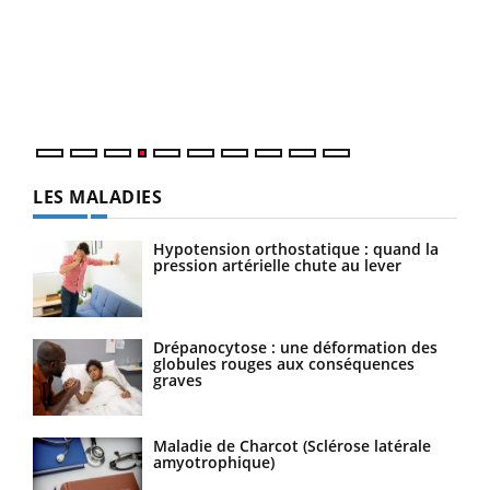
à l
Le Ramadan approche, et, pour de nombreuses
Un é
personnes atteintes de diabète, c'est une période de
mati
questions, de défis, mais ...
numé
LES MALADIES
Hypotension orthostatique : quand la
pression artérielle chute au lever
Drépanocytose : une déformation des
globules rouges aux conséquences
graves
Maladie de Charcot (Sclérose latérale
amyotrophique)