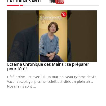
LA CHAÎNE SANTÉ
Youtube
Eczéma Chronique des Mains : se préparer
Youtube
Youtube
pour l’été !
L'été arrive… et avec lui, un tout nouveau rythme de vie !
Vacances, plage, piscine, soleil, activités en plein air…
Nos mains sont ...
Youtube
Diabète & Ramadan 2026
Un 
Youtube
You