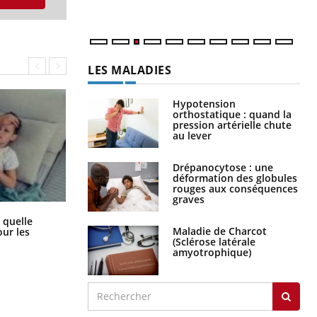
LES MALADIES
Hypotension
orthostatique : quand la
pression artérielle chute
au lever
Drépanocytose : une
déformation des globules
rouges aux conséquences
graves
Syndrome métabolique : quels sont
 quelle
les meilleurs exercices physiques ?
Maladie de Charcot
ur les
(Sclérose latérale
amyotrophique)