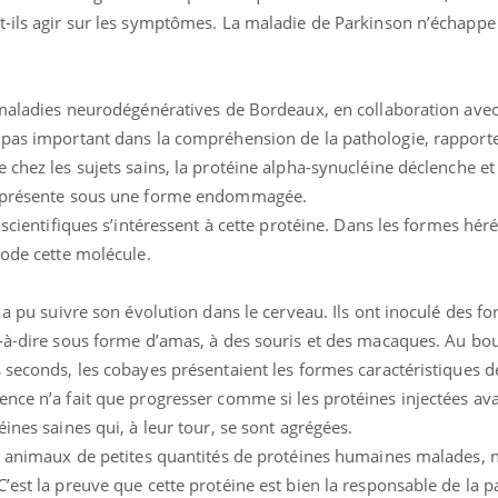
t-ils agir sur les symptômes. La maladie de Parkinson n’échappe 
s maladies neurodégénératives de Bordeaux, en collaboration ave
Les troubles du sommeil
Syndrom
modifient votre cerveau !
quels so
 pas important dans la compréhension de la pathologie, rapporte
exercice
 chez les sujets sains, la protéine alpha-synucléine déclenche et
se présente sous une forme endommagée.
Mon enfant est-il trop
Comment
 scientifiques s’intéressent à cette protéine. Dans les formes héré
sensible ou simplement
pendant
très empathique ?
code cette molécule.
M a pu suivre son évolution dans le cerveau. Ils ont inoculé des 
Bébés, jeunes enfants :
Hantavir
quelle trousse à
détecté 
t-à-dire sous forme d’amas, à des souris et des macaques. Au bo
pharmacie pour les
en Fran
vacances ?
 seconds, les cobayes présentaient les formes caractéristiques d
ence n’a fait que progresser comme si les protéines injectées av
ines saines qui, à leur tour, se sont agrégées.
es animaux de petites quantités de protéines humaines malades,
’est la preuve que cette protéine est bien la responsable de la p