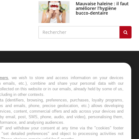
Mauvaise haleine : il faut
améliorer l’hygiène
bucco-dentaire
ER
tners
, we wish to store and access information on your devices
in emails, etc.), combine and share your personal data with our
s les semaines les meilleures
ollected on this website or in our emails, already held by some of us,
ncluding in other contexts.
ta (identifiers, browsing, preferences, purchases, loyalty programs,
es and emails, phone, precise geolocation, etc.) allows developing
ervices, content, commercial offers and ads across your devices and
 by email, post, SMS, phone, audio, and video), personalising them,
RE
rformance, and analysing audiences.
l" and withdraw your consent at any time via the "cookies" footer
"set detailed preferences" and object to processing activities not