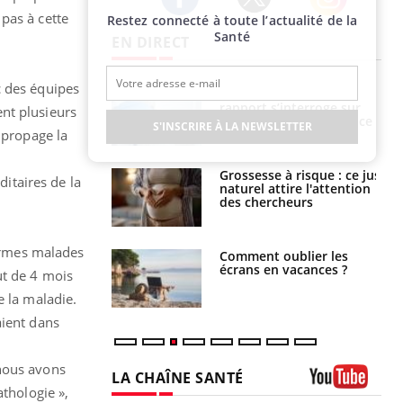
pas à cette
Restez connecté à toute l’actualité de la
Twitter
Facebook
Instagram
Santé
EN DIRECT
c des équipes
e métabolique :
Mortalité infantile : un
nt les meilleurs
rapport s’interroge sur
nt plusieurs
s physiques ?
son taux élevé en France
S'INSCRIRE À LA NEWSLETTER
 propage la
 éviter une otite
Grossesse à risque : ce jus
ditaires de la
 les vacances ?
naturel attire l'attention
des chercheurs
formes malades
us : un cas
Comment oublier les
chez un touriste
écrans en vacances ?
ut de 4 mois
ce
e la maladie.
aient dans
 nous avons
LA CHAÎNE SANTÉ
athologie »,
Youtube