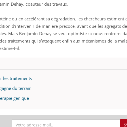
min Dehay, coauteur des travaux.
otéine ou en accélérant sa dégradation, les chercheurs estiment q
ition d’intervenir de manière précoce, avant que les agrégats de
rales. Mais Benjamin Dehay se veut optimiste : « nous rentrons 
es traitements qui s’attaquent enfin aux mécanismes de la mala
stime-t-il.
éma Chronique des Mains :
Carence en fer : com
tube
Youtube
Youtube
Youtube
liquer ma maladie
prévenir
 a des sujets qui sont faciles à aborder...
Fatigue, irritabilité, brou
tres non ! D'un côté, poser des
même alopécie… Les sym
r les traitements
tions sur la maladie d'un proche c'est
carence en fer sont multi
rer ...
...
gagne du terrain
hérapie génique
S