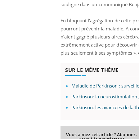
souligne dans un communiqué Benja
En bloquant l’agrégation de cette pr
pourront prévenir la maladie. A cond
n’aient gagné plusieurs aires céréb
extrêmement active pour découvrir d
plus seulement à ses symptômes », e
Ecz
You
exp
SUR LE MÊME THÈME
Il y
d'au
Maladie de Parkinson : surveille
ques
mont
Parkinson: la neurostimulation 
Parkinson: les avancées de la t
Vous aimez cet article ? Abonnez-