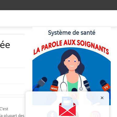
iée
Publicité
C’est
la plupart des