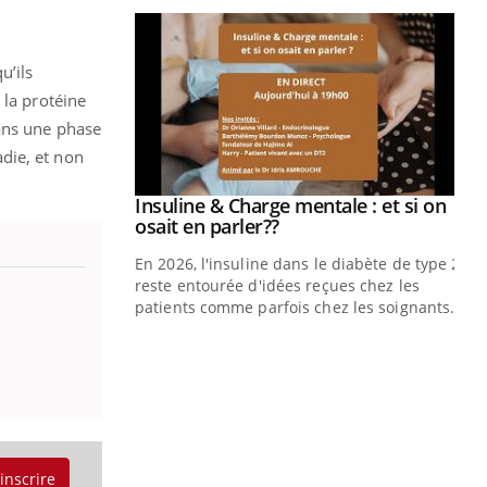
u’ils
 la protéine
dans une phase
die, et non
prendre pour
Insuline & Charge mentale : et si on
Youtube
Youtube
osait en parler??
illard mental ou
En 2026, l'insuline dans le diabète de type 2
ptômes de la
reste entourée d'idées reçues chez les
ples ce qui la rend
patients comme parfois chez les soignants.
Ec
You
pré
L'é
ryt
sol
sont
'inscrire