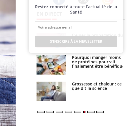
Restez connecté à toute l’actualité de la
Twitter
Facebook
Instagram
Santé
EN DIRECT
 fin du comprimé
Le Viagra pourrait-il
 jours se profile-t-
freiner la propagation du
n ?
cancer ?
S'INSCRIRE À LA NEWSLETTER
i votre ventre
Pourquoi manger moins
il les premiers
de protéines pourrait
 vos vacances ?
finalement être bénéfique
haleurs :
Grossesse et chaleur : ce
i le risque de
que dit la science
rimpe-t-il ?