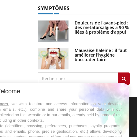
France
SYMPTÔMES
Douleurs de l’avant-pied :
des métatarsalgies à 90 %
liées à problème d’appui
Mauvaise haleine : il faut
améliorer l’hygiène
bucco-dentaire
elcome
tners
, we wish to store and access information on your devices
in emails, etc.), combine and share your personal data with our
ER
ollected on this website or in our emails, already held by some of us,
ncluding in other contexts.
ta (identifiers, browsing, preferences, purchases, loyalty programs,
s les semaines les meilleures
es and emails, phone, precise geolocation, etc.) allows developing
ervices, content, commercial offers and ads across your devices and