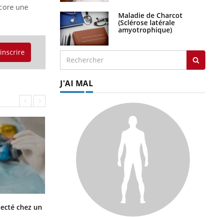
core une
Maladie de Charcot
(Sclérose latérale
amyotrophique)
'inscrire
J'AI MAL
Mortalité infantile : un rapport
tecté chez un
s’interroge sur son taux élevé en