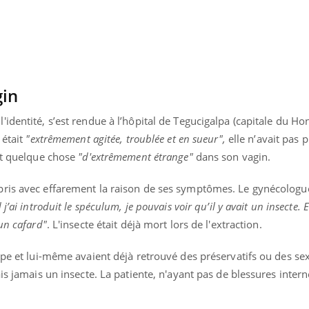
gin
identité, s’est rendue à l’hôpital de Tegucigalpa (capitale du Ho
 était
"extrêmement agitée, troublée et en sueur",
elle n’avait pas 
ait quelque chose
"d'extrêmement étrange"
dans son vagin.
pris avec effarement la raison de ses symptômes. Le gynécolog
j’ai introduit le spéculum, je pouvais voir qu’il y avait un insecte. En
un cafard"
. L'insecte était déjà mort lors de l'extraction.
éma Chronique des Mains : se
Diabète & Ramadan 
tube
Youtube
ipe et lui-même avaient déjà retrouvé des préservatifs ou des se
Youtube
parer pour l’été !
Le Ramadan approche, et,
is jamais un insecte. La patiente, n'ayant pas de blessures intern
é arrive… et avec lui, un tout nouveau
nombreuses personnes at
me de vie ! Vacances, plage, piscine,
diabète, c'est une périod