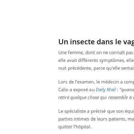
Un insecte dans le va
Une femme, dont on ne connaît pas l'
elle avait différents symptômes, elle
nuit précédente, parce qu'elle sent
Lors de l’examen, le médecin a com
Calix a exposé au
Daily Mail
:
"quand 
retiré quelque chose qui ressemble à 
prendre pour
Insuline & Charge mentale : et si on
Ecz
Youtube
You
Le spécialiste a précisé que son équ
Youtube
osait en parler??
pré
parties intimes de leurs patients, ma
llard mental ou
En 2026, l'insuline dans le diabète de type 2
L'ét
quitter l'hôpital.
tômes de la
reste entourée d'idées reçues chez les
ryth