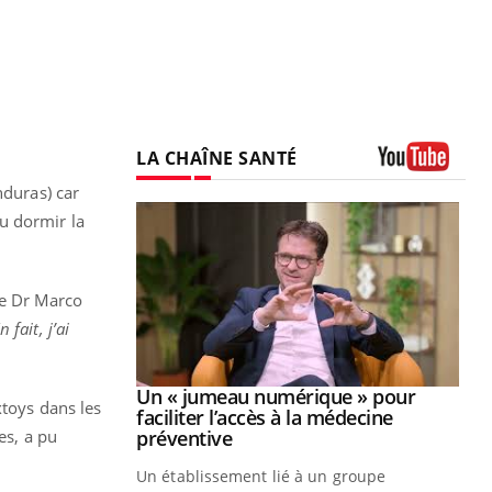
LA CHAÎNE SANTÉ
Youtube
nduras) car
pu dormir la
ue Dr Marco
 fait, j’ai
Youtube
2026
Un « jumeau numérique » pour
Youtube
xtoys dans les
faciliter l’accès à la médecine
 pour de
Youtube
es, a pu
préventive
teintes de
Un établissement lié à un groupe
e de questions, de