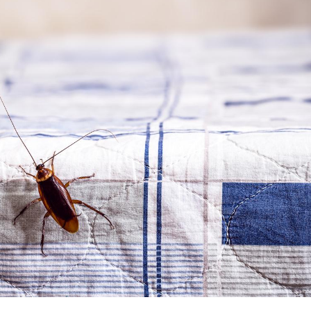
Les médicaments GLP-1
VIH : la
protègent-ils aussi les os
tous les
?
elle enfi
Cytomégalovirus : ce qui
Pourquo
change dans la prise en
gâche-t-
charge des femmes
jours de
enceintes
La sieste empêche-t-elle
Fortes c
de dormir la nuit ?
pourquo
noyade g