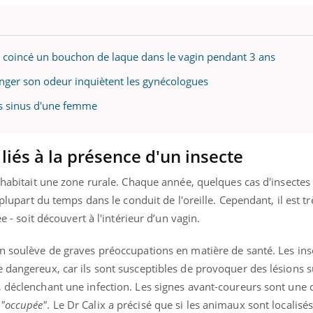
il, activités en plein air… Nos mains
défis, mais ...
 ...
t coincé un bouchon de laque dans le vagin pendant 3 ans
nger son odeur inquiètent les gynécologues
des sinus d'une femme
 liés à la présence d'un insecte
e habitait une zone rurale. Chaque année, quelques cas d'insectes
 plupart du temps dans le conduit de l'oreille. Cependant, il est t
ée - soit découvert à l'intérieur d’un vagin.
in soulève de graves préoccupations en matière de santé. Les ins
 dangereux, car ils sont susceptibles de provoquer des lésions su
, déclenchant une infection. Les signes avant-coureurs sont une
e
"occupée"
. Le Dr Calix a précisé que si les animaux sont localisé