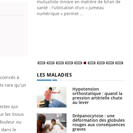
mutualiste innove en matière de bilan de
santé : l'utilisation d'un « jumeau
CO
You
numérique » permet ...
Cou
nou
bou
épi
LES MALADIES
 coincés à
rès rare qu'un
Hypotension
orthostatique : quand la
pression artérielle chute
au lever
ectes qui
r les tissus
Drépanocytose : une
déformation des globules
 douleur ou
rouges aux conséquences
graves
s dans le