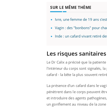
les ce qui la rend
patients comme parfois chez les soignants.
sole
sont
SUR LE MÊME THÈME
Ivre, une femme de 19 ans s’es
Vagin : des "bonbons" pour cha
Inde : un cafard vivant retiré 
Les risques sanitaires
Le Dr Calix a précisé que la patient
l'intérieur du corps sont signalés, la
cafard - la bête la plus souvent retir
La présence d'un cafard dans le vag
pénètrent dans le corps peuvent être
et introduire des agents pathogènes
un gonflement au niveau de la zon