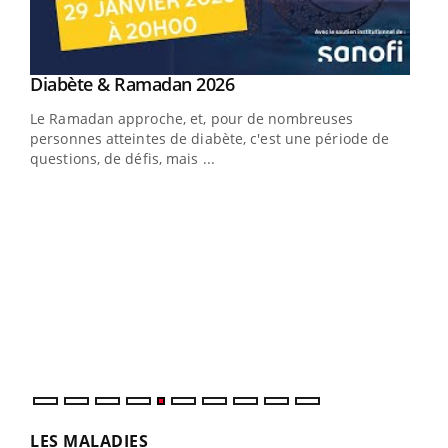
Youtube
Diabète & Ramadan 2026
Youtube
Le Ramadan approche, et, pour de nombreuses
vie !
personnes atteintes de diabète, c'est une période de
…
questions, de défis, mais ...
Un 
You
à l
Un é
mati
numé
LES MALADIES