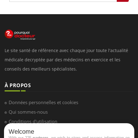
Le site santé de référence avec chaque jour toute l'actualité
médicale decryptée par des médecins en exercice et les
conseils des meilleurs spécialistes.
À PROPOS
Données personnelles et cookies
Qui sommes-nous
Conditions d'utilisation
Plan du site
Welcome
With our 225
partners
, we wish to store and access information on