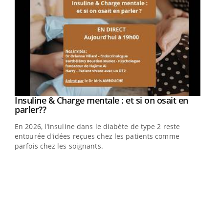
Youtube
Insuline & Charge mentale : et si on osait en
Youtube
Youtube
parler??
En 2026, l'insuline dans le diabète de type 2 reste
entourée d'idées reçues chez les patients comme
parfois chez les soignants.
Ecz
You
pour
L'ét