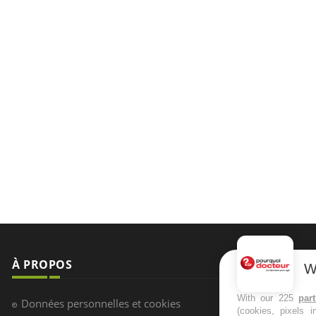
À PROPOS
NEWSLETT
W
Recevez toute
With our 225
par
Données personnelles et cookies
(cookies, pixels 
infos santé