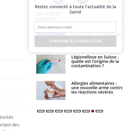
Restez connecté à toute l’actualité de la
Twitter
Facebook
Instagram
Santé
EN DIRECT
e et chaleur : ce
Mordue par un
la science
barracuda, une petite fille
secourue grâce à un
S'INSCRIRE À LA NEWSLETTER
réflexe essentiel
phone nuit-il à
Légionellose en Suisse :
tissage de la
quelle est l’origine de la
?
contamination ?
par une tique en
Allergies alimentaires :
, elle reste dans
une nouvelle arme contre
 pendant 42 jours
les réactions sévères
torités
ortant des