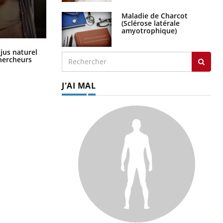
Maladie de Charcot
(Sclérose latérale
amyotrophique)
Comment oublier les écrans en
 jus naturel
vacances ?
chercheurs
J'AI MAL