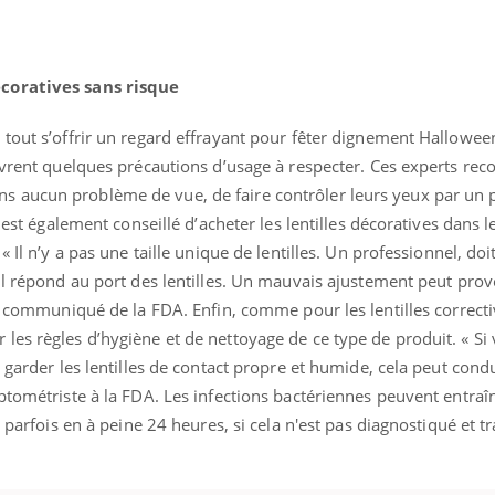
écoratives sans risque
tout s’offrir un regard effrayant pour fêter dignement Halloween
livrent quelques précautions d’usage à respecter. Ces experts r
 aucun problème de vue, de faire contrôler leurs yeux par un 
 est également conseillé d’acheter les lentilles décoratives dans le
« Il n’y a pas une taille unique de lentilles. Un professionnel, do
 il répond au port des lentilles. Un mauvais ajustement peut pro
e communiqué de la FDA. Enfin, comme pour les lentilles correctiv
les règles d’hygiène et de nettoyage de ce type de produit. « Si
 garder les lentilles de contact propre et humide, cela peut cond
ptométriste à la FDA. Les infections bactériennes peuvent entraî
Youtube
bète & Ramadan 2026
Un « jumeau numériq
tube
Youtube
faciliter l’accès à la 
 parfois en à peine 24 heures, si cela n'est pas diagnostiqué et tr
Ramadan approche, et, pour de
Youtube
préventive
breuses personnes atteintes de
Un établissement lié à u
ète, c'est une période de questions, de