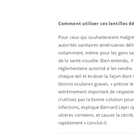
Comment utiliser ces lentilles d
Pour ceux qui souhaiteraient malgré 
autorités sanitaires américaines dé
notamment, même pour les gens sans
de la santé visuelle. Bien entendu, il
règlementaire autorisé à les vendre. 
chaque œil et évaluer la façon dont
lésions oculaires graves, » précise l
extrêmement important de respecter 
n'utilisez pas la bonne solution pour
infections, explique Bernard Lepri o
ale : et si on
Eczéma Chronique des Mains : se
Dia
Youtube
You
ube
Youtube
préparer pour l’été !
ulcères cornéens, et causer la cécité,
Le 
rapidement » conclut-il.
 diabète de type 2
L'été arrive… et avec lui, un tout nouveau
nom
ues chez les
rythme de vie ! Vacances, plage, piscine,
diab