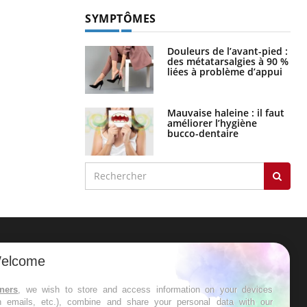
SYMPTÔMES
Douleurs de l’avant-pied :
des métatarsalgies à 90 %
liées à problème d’appui
Mauvaise haleine : il faut
améliorer l’hygiène
bucco-dentaire
ER
elcome
s les semaines les meilleures
tners
, we wish to store and access information on your devices
in emails, etc.), combine and share your personal data with our