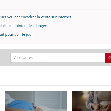
mutualiste innove en mat
s, mais ...
santé : l'utilisation d'un 
numérique » permet ...
teurs veulent encadrer la vente sur internet
écialistes pointent les dangers
uit pour voir le jour
S
S