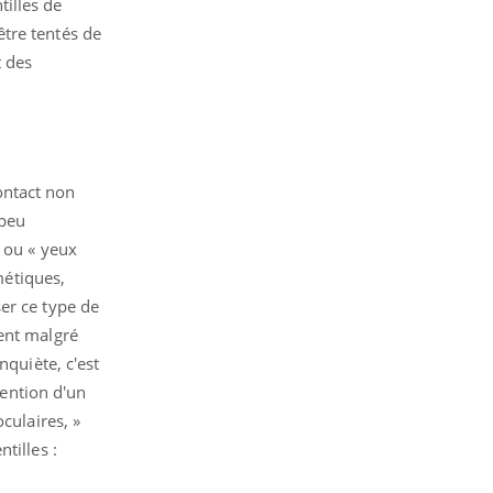
tilles de
tre tentés de
t des
contact non
 peu
 ou « yeux
métiques,
er ce type de
nent malgré
nquiète, c'est
vention d'un
culaires, »
tilles :