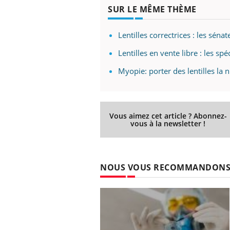
ez les soignants.
soleil, activités en plein air… Nos mains
défi
SUR LE MÊME THÈME
sont ...
Lentilles correctrices : les séna
Lentilles en vente libre : les sp
Myopie: porter des lentilles la n
Vous aimez cet article ? Abonnez-
vous à la newsletter !
NOUS VOUS RECOMMANDON