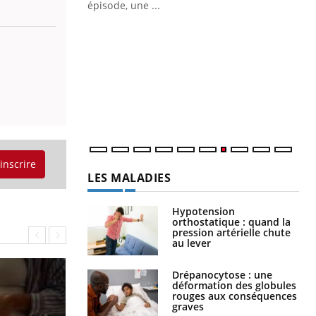
ière de bilan de
épisode, une ...
« jumeau
Qu
You
êtr
"Le
qua
Doc
dir
'inscrire
LES MALADIES
Hypotension
orthostatique : quand la
pression artérielle chute
au lever
Drépanocytose : une
déformation des globules
rouges aux conséquences
graves