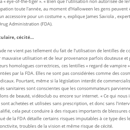
a « eye-of-the-tiger ». « Bien que l'utilisation non autorisée de len
upation toute l'année, au moment d'Halloween les gens peuvent ê
un accessoire pour un costume », explique James Saviola , exper
Drug Administration (FDA).
culaire, cécité…
de ne vient pas tellement du fait de l’utilisation de lentilles de 
r mauvaise utilisation et de leur provenance parfois douteuse et
urs homologues correctrices, ces lentilles « regard de vampire »
tées par la FDA. Elles ne sont pas considérées comme des cos
icaux. Pourtant, même si la législation interdit de commercialis
rités sanitaires sont conscientes que les consommateurs parvien
lons de beauté, vidéoclub ou encore sur internet. « Ce qui nous i
 sont achetées et utilisées sans prescription, et donc sans l'inter
alifié, cela peut conduire à des risques importants de blessures o
 de la FDA détaille certains risques imputables à ce type des len
onctivite, troubles de la vision et même risque de cécité.