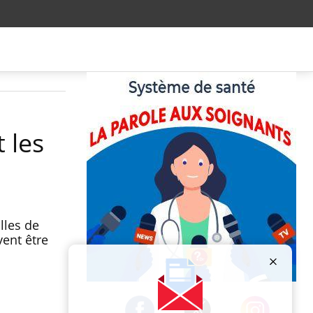
 les
lles de
vent être
Publicité