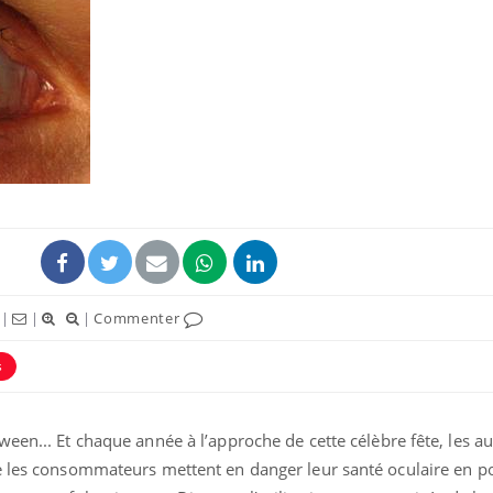
Fortes chaleurs :
Grossess
pourquoi le risque de
que dit 
noyade grimpe-t-il ?
Le Viagra pourrait-il
Le smart
freiner la propagation du
l'appren
cancer ?
lecture 
Pourquoi manger moins
Mordue 
|
|
|
Commenter
de protéines pourrait
vacances
finalement être bénéfique
le coma
s
een... Et chaque année à l’approche de cette célèbre fête, les au
e les consommateurs mettent en danger leur santé oculaire en p