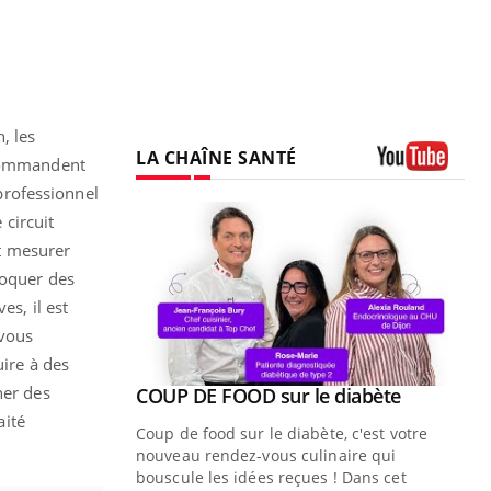
, les
LA CHAÎNE SANTÉ
ecommandent
Youtube
professionnel
 circuit
it mesurer
voquer des
es, il est
 vous
uire à des
ner des
Youtube
ue » pour
COUP DE FOOD sur le diabète
Youtube
médecine
aité
Coup de food sur le diabète, c'est votre
nouveau rendez-vous culinaire qui
n groupe
bouscule les idées reçues ! Dans cet