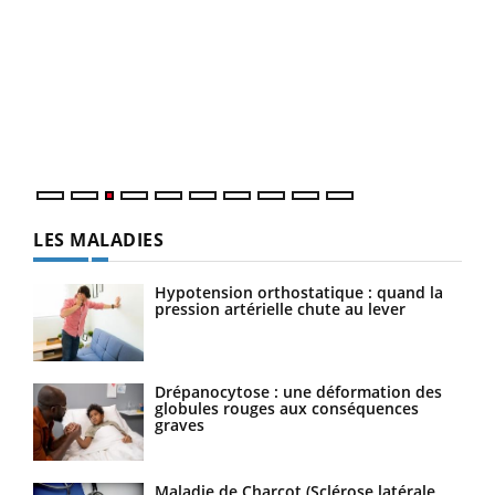
Ecz
You
pour
L'ét
Vaca
Nos 
LES MALADIES
Hypotension orthostatique : quand la
pression artérielle chute au lever
Drépanocytose : une déformation des
globules rouges aux conséquences
graves
Maladie de Charcot (Sclérose latérale