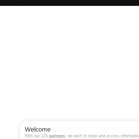
Welcome
With our 225
partners
, we wish to store and access informati