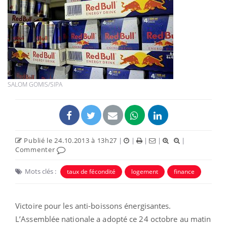
SALOM GOMIS/SIPA
Publié le 24.10.2013 à 13h27
|
|
|
|
|
Commenter
Mots clés :
taux de fécondité
logement
finance
Victoire pour les anti-boissons énergisantes.
L’Assemblée nationale a adopté ce 24 octobre au matin