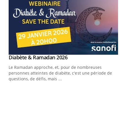
Youtube
Diabète & Ramadan 2026
Youtube
Le Ramadan approche, et, pour de nombreuses
vie !
personnes atteintes de diabète, c'est une période de
…
questions, de défis, mais ...
Un 
You
à l
Un é
mati