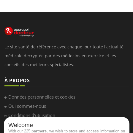
Le site santé de référence avec chaque jour toute l'actualité
médicale decryptée par des médecins en exercice et les
conseils des meilleurs spécialistes.
À PROPOS
Données personnelles et cookies
Qui sommes-nous
Conditions d'utilisation
Plan du site
Welcome
With our 225
partners
, we wish to store and access information on