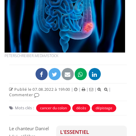
PETERSCHREIBER.MEDIA/ISTOCK
Publié le 07.08.2022 à 19h00
|
|
|
|
|
Commenter
Mots clés :
cancer du colon
décès
dépistage
Le chanteur Daniel
L'ESSENTIEL