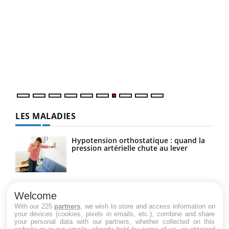
Qua
You
"Les
trav
DRH 
LES MALADIES
Hypotension orthostatique : quand la
pression artérielle chute au lever
Drépanocytose : une déformation des
globules rouges aux conséquences
Welcome
graves
With our 225
partners
, we wish to store and access information on
your devices (cookies, pixels in emails, etc.), combine and share
your personal data with our partners, whether collected on this