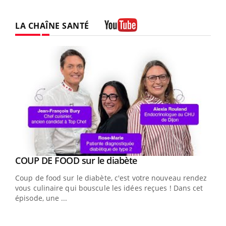
LA CHAÎNE SANTÉ
Youtube
Youtube
cès
COUP DE FOOD sur le diabète
Youtube
Coup de food sur le diabète, c'est votre nouveau rendez-
 en
vous culinaire qui bouscule les idées reçues ! Dans cet
u
épisode, une ...