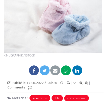
KINUGRAPHIK / ISTOCK
Publié le 17.06.2022 à 20h30
|
|
|
|
|
Commenter
Mots clés :
généticien
fille
chromosome