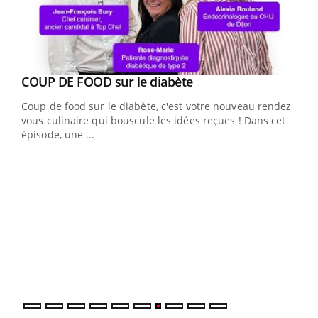
Youtube
cès
COUP DE FOOD sur le diabète
Youtube
Coup de food sur le diabète, c'est votre nouveau rendez-
 en
vous culinaire qui bouscule les idées reçues ! Dans cet
u
épisode, une ...
Qua
You
"Les
trav
DRH 