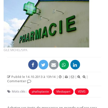
GILE MICHEL/SIPA
Publié le 14.10.2013 à 13h14
|
|
|
|
|
Commenter
Mots clés :
phalloplastie
Mediapart
VEMS
Acheter ses tests de grossesse en grande surface sera