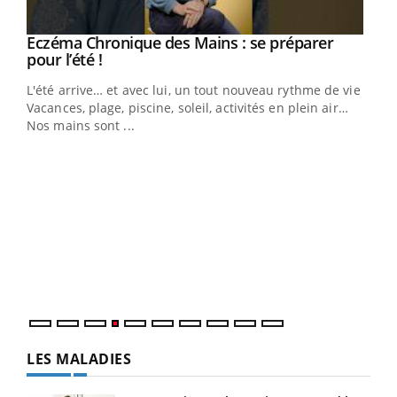
Youtube
Eczéma Chronique des Mains : se préparer
Diabète & Ramadan 2026
Youtube
Youtube
Youtube
pour l’été !
Le Ramadan approche, et, pour de nombreuses
L'été arrive… et avec lui, un tout nouveau rythme de vie !
personnes atteintes de diabète, c'est une période de
Vacances, plage, piscine, soleil, activités en plein air…
questions, de défis, mais ...
Nos mains sont ...
Un 
You
à l
Un é
mati
numé
LES MALADIES