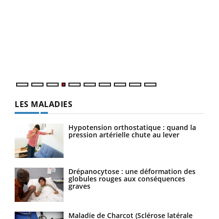
Dia
You
Le 
pers
ques
LES MALADIES
Hypotension orthostatique : quand la
pression artérielle chute au lever
Drépanocytose : une déformation des
globules rouges aux conséquences
graves
Maladie de Charcot (Sclérose latérale