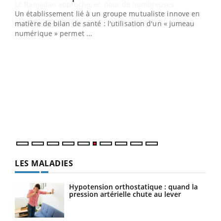
Un établissement lié à un groupe mutualiste innove en
e
matière de bilan de santé : l'utilisation d'un « jumeau
numérique » permet ...
COU
You
Coup
vous
épis
LES MALADIES
Hypotension orthostatique : quand la
pression artérielle chute au lever