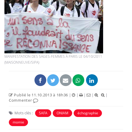
MANIFESTATION DES SAGES-FEMMES À PARIS LE 04/10/2011
(MAISONNEUVE/SIPA)
Publié le 11.10.2013 à 18h36
|
|
|
|
|
Commenter
Mots clés :
SAFA
ONIAM
échographie
momie