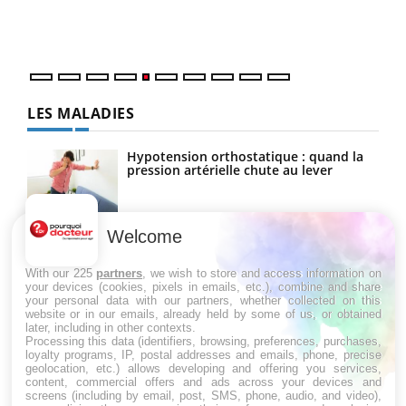
mati
numé
LES MALADIES
Hypotension orthostatique : quand la
pression artérielle chute au lever
Welcome
Drépanocytose : une déformation des
globules rouges aux conséquences
graves
With our 225
partners
, we wish to store and access information on
your devices (cookies, pixels in emails, etc.), combine and share
your personal data with our partners, whether collected on this
website or in our emails, already held by some of us, or obtained
Maladie de Charcot (Sclérose latérale
later, including in other contexts.
amyotrophique)
Processing this data (identifiers, browsing, preferences, purchases,
loyalty programs, IP, postal addresses and emails, phone, precise
geolocation, etc.) allows developing and offering you services,
content, commercial offers and ads across your devices and
screens (including by email, post, SMS, phone, audio, and video),