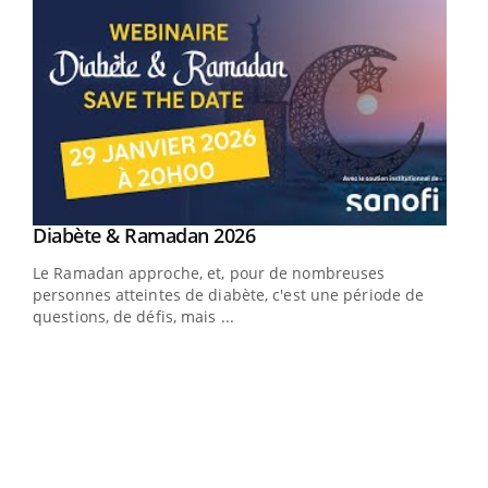
Youtube
Diabète & Ramadan 2026
Youtube
Le Ramadan approche, et, pour de nombreuses
vie !
personnes atteintes de diabète, c'est une période de
…
questions, de défis, mais ...
Un 
You
à l
Un é