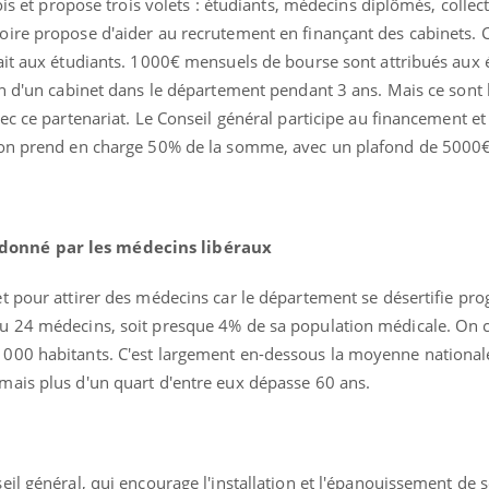
ois et propose trois volets : étudiants, médecins diplômés, collect
Bébés, jeunes enfants :
Hantavir
ire propose d'aider au recrutement en finançant des cabinets. C
quelle trousse à
détecté 
pharmacie pour les
en Fran
ait aux étudiants. 1000€ mensuels de bourse sont attribués aux 
vacances ?
on d'un cabinet dans le département pendant 3 ans. Mais ce sont
ec ce partenariat. Le Conseil général participe au financement et 
ion prend en charge 50% de la somme, avec un plafond de 5000€
onné par les médecins libéraux
t pour attirer des médecins car le département se désertifie pr
u 24 médecins, soit presque 4% de sa population médicale. On
000 habitants. C'est largement en-dessous la moyenne nationale
ais plus d'un quart d'entre eux dépasse 60 ans.
il général, qui encourage l'installation et l'épanouissement de 