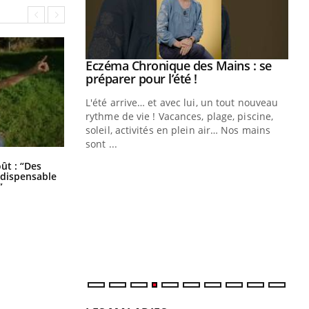
ale : et si on
Eczéma Chronique des Mains : se
Youtube
ube
Youtube
préparer pour l’été !
e diabète de type 2
L'été arrive… et avec lui, un tout nouveau
çues chez les
rythme de vie ! Vacances, plage, piscine,
ez les soignants.
soleil, activités en plein air… Nos mains
sont ...
Di
You
Les troubles du sommeil modifient
oût : “Des
votre cerveau !
indispensable
Le 
”
nom
dia
défi