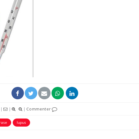
|
|
|
Commenter
érase
lupus