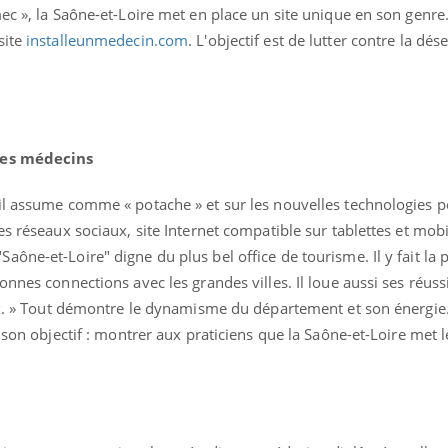
ec », la Saône-et-Loire met en place un site unique en son genre
site
installeunmedecin.com
. L'objectif est de lutter contre la dése
 les médecins
il assume comme « potache » et sur les nouvelles technologies 
s réseaux sociaux, site Internet compatible sur tablettes et mobil
ône-et-Loire" digne du plus bel office de tourisme. Il y fait la
nnes connections avec les grandes villes. Il loue aussi ses réuss
Les troubles du sommeil
Syndrom
modifient votre cerveau !
quels so
eux. » Tout démontre le dynamisme du département et son énergie
exercice
s son objectif : montrer aux praticiens que la Saône-et-Loire met
Mon enfant est-il trop
Comment
sensible ou simplement
pendant
très empathique ?