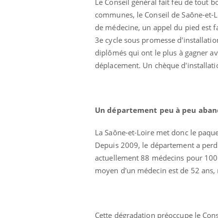
Le Conseil général fait feu de tout b
Éclipse solaire du 12 août
communes, le Conseil de Saône-et-Lo
: “Des verres adaptés,
c'est indispensable pour
de médecine, un appel du pied est f
la santé des yeux”
3e cycle sous promesse d'installati
diplômés qui ont le plus à gagner av
déplacement. Un chèque d'installat
Un département peu à peu aband
La Saône-et-Loire met donc le paque
Depuis 2009, le département a perd
actuellement 88 médecins pour 100 
moyen d'un médecin est de 52 ans, m
Cette dégradation préoccupe le Conse