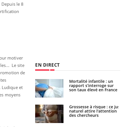
. Depuis le 8
rtification
pour motiver
EN DIRECT
es... Le site
 promotion de
ites
e métabolique :
Mortalité infantile : un
nt les meilleurs
rapport s’interroge sur
. Ludique et
s physiques ?
son taux élevé en France
 les moyens
 éviter une otite
Grossesse à risque : ce jus
 les vacances ?
naturel attire l'attention
des chercheurs