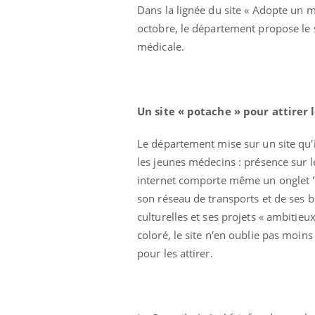
Dans la lignée du site « Adopte un m
octobre, le département propose le 
médicale.
Un site « potache » pour attirer
Le département mise sur un site qu'
les jeunes médecins : présence sur le
internet comporte même un onglet "Sa
son réseau de transports et de ses bo
Fatigue en vacances :
normal ou signe d’une
culturelles et ses projets « ambiti
maladie ?
coloré, le site n'en oublie pas moin
pour les attirer.
Et si les caries pouvaient
bientôt disparaître sans
plombage ?