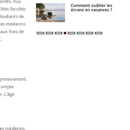
ivités. Aux
us : un cas
Comment oublier les
ôtés facultés
chez un touriste
écrans en vacances ?
ce
étudiants de
 les médecins
aux frais de
.
ogressivement.
 compte
. L'âge
ses médecins.