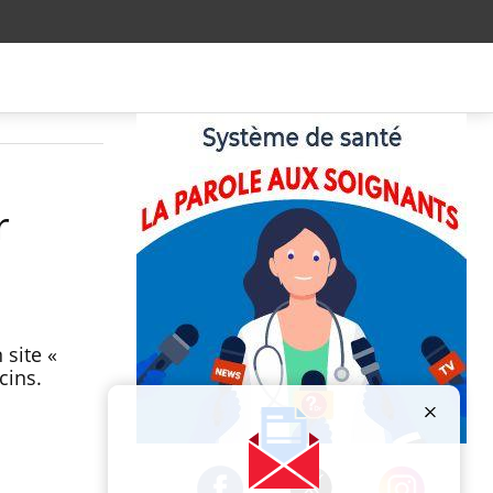
r
 site «
cins.
Publicité