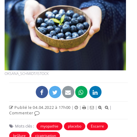
OKSANA_SCHMIDT/ISTOCK
Publié le 04.04.2022 à 17h00
|
|
|
|
|
Commenter
Mots clés :
myopathie
placebo
Escarre
brûlure
cicatrisation