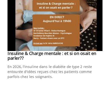
Youtube
Insuline & Charge mentale : et si on osait en
Youtube
Youtube
parler??
En 2026, l'insuline dans le diabète de type 2 reste
entourée d'idées reçues chez les patients comme
parfois chez les soignants.
Ecz
You
pour
L'ét