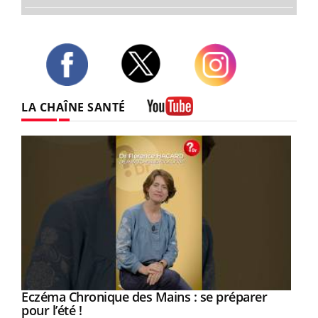
Twitter
Facebook
Instagram
LA CHAÎNE SANTÉ
Youtube
Eczéma Chronique des Mains : se préparer
Youtube
Youtube
pour l’été !