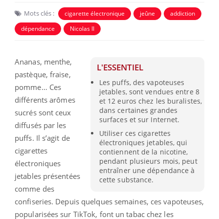
Mots clés :
cigarette électronique
jeûne
addiction
dépendance
Nicolas II
Ananas, menthe,
L'ESSENTIEL
pastèque, fraise,
Les puffs, des vapoteuses
pomme… Ces
jetables, sont vendues entre 8
différents arômes
et 12 euros chez les buralistes,
dans certaines grandes
sucrés sont ceux
surfaces et sur Internet.
diffusés par les
Utiliser ces cigarettes
puffs. Il s’agit de
électroniques jetables, qui
cigarettes
contiennent de la nicotine,
pendant plusieurs mois, peut
électroniques
entraîner une dépendance à
jetables présentées
cette substance.
comme des
confiseries. Depuis quelques semaines, ces vapoteuses,
popularisées sur TikTok, font un tabac chez les