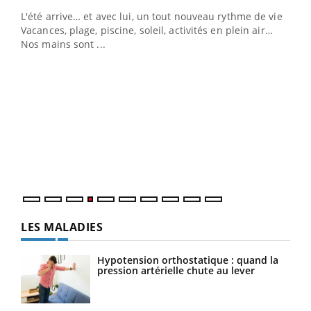
L'été arrive… et avec lui, un tout nouveau rythme de vie !
Vacances, plage, piscine, soleil, activités en plein air…
Nos mains sont ...
Dia
You
Le 
pers
ques
LES MALADIES
Hypotension orthostatique : quand la
pression artérielle chute au lever