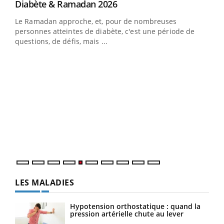
Youtube
Diabète & Ramadan 2026
Youtube
Le Ramadan approche, et, pour de nombreuses
vie !
personnes atteintes de diabète, c'est une période de
…
questions, de défis, mais ...
Un 
You
à l
Un é
mati
numé
LES MALADIES
Hypotension orthostatique : quand la
pression artérielle chute au lever