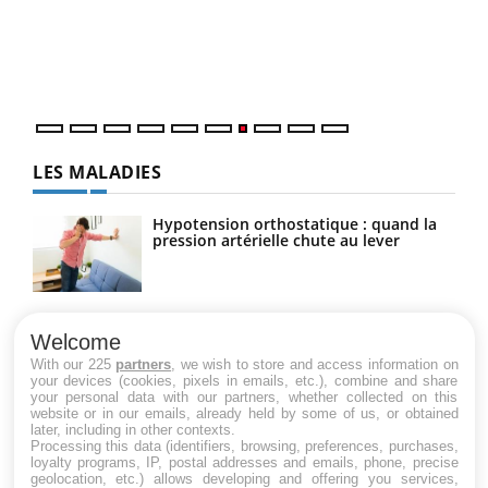
"Les
trav
DRH 
LES MALADIES
Hypotension orthostatique : quand la
pression artérielle chute au lever
Drépanocytose : une déformation des
globules rouges aux conséquences
Welcome
graves
With our 225
partners
, we wish to store and access information on
your devices (cookies, pixels in emails, etc.), combine and share
your personal data with our partners, whether collected on this
website or in our emails, already held by some of us, or obtained
Maladie de Charcot (Sclérose latérale
later, including in other contexts.
amyotrophique)
Processing this data (identifiers, browsing, preferences, purchases,
loyalty programs, IP, postal addresses and emails, phone, precise
geolocation, etc.) allows developing and offering you services,