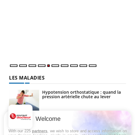
Un 
You
à l
Un é
mati
numé
LES MALADIES
Hypotension orthostatique : quand la
pression artérielle chute au lever
Welcome
Drépanocytose : une déformation des
globules rouges aux conséquences
graves
With our 225
partners
, we wish to store and access information on