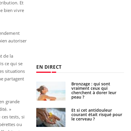
ribution. Et
 bien vivre
amendement
bien autoriser
t de la
s ce qui se
EN DIRECT
es situations
ne partagent
lage des horaires
Bronzage : qui sont
quel impact sur le
vraiment ceux qui
 ?
cherchent à dorer leur
peau ?
 en grande
ité. »
e : ces polluants
Et si cet antidouleur
nt influencer le
courant était risqué pour
 ces tests, si
es enfants
le cerveau ?
upérettes ou