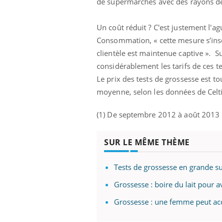
de supermarchés avec des rayons d
 alimentaires :
TDAH : quel est ce
elle arme contre
traitement autorisé aux
tions sévères
États-Unis ?
Un coût réduit ? C'est justement l
Consommation, « cette mesure s’inscr
clientèle est maintenue captive ». Su
considérablement les tarifs de ces t
Le prix des tests de grossesse est to
moyenne, selon les données de Cel
(1) De septembre 2012 à août 2013
SUR LE MÊME THÈME
Tests de grossesse en grande su
Grossesse : boire du lait pour a
Grossesse : une femme peut ac