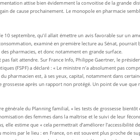
gmentation attise bien évidemment la convoitise de la grande dist
r gain de cause prochainement.
Le monopole en pharmacie semble
le 10 septembre, qu’il allait émettre un avis favorable sur un 
i consommation, examiné en première lecture au Sénat, pourrait 
rs des pharmacies, et donc notamment en grande surface.
pas fait attendre. Sur France Info, Philippe Gaertner, le présiden
iques (FSPF) a déclaré : « Le ministre n’a absolument pas compri
l du pharmacien est, à ses yeux, capital, notamment dans certain
 de grossesse après un rapport non protégé. Un point de vue que 
Cerveau : le mystère de la
Le déca
"madeleine de Proust"
d'été : 
enfin expliqué
sommeil
re générale du Planning familial, « l
es tests de grossesse bientôt
onomisation des femmes dans la maîtrise et le suivi de leur fécond
Intolérance au gluten : les
Grossess
nouvelles
pourraie
us,
elle estime que « c
ela permettrait d’améliorer l’accessibilité de
recommandations de la
poids d
HAS
, du moins par le lieu : en France, on est souvent plus proche de s