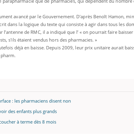
e parapharmacie que de pharmacies, qui dépendent du nombre d
Insuffisance cardiaque :
Autisme
comment mieux la
cerveau 
prévenir
visages
'agument avancé par le Gouvernement. D'après Benoît Hamon,
min
it dans la logique du texte qui consiste à agir dans tous les do
r l’antenne de RMC, il a indiqué que l’ « on pourrait faire baisser
ests, s'ils étaient vendus hors des pharmacies. »
utefois déjà en baisse. Depuis 2009, leur prix unitaire aurait bai
tipharm.
rface : les pharmaciens disent non
voir des enfants plus grands
coucher à terme dès 8 mois