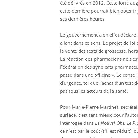
été délivrés en 2012. Cette forte au
cette dernière pourrait bien obteni
ses dernières heures.
Le gouvernement a en effet déclaré 
allant dans ce sens. Le projet de lo
la vente des tests de grossesse, ho
La réaction des pharmaciens ne s’est 
Fédération des syndicats pharmaceut
passe dans une officine ». Le consei
d’urgence, tel que l’achat d’un test
par un
Comment gérer le
pas tous les acteurs de la santé.
, une petite fille
sommeil des enfants en
 grâce à un
vacances ?
ssentiel
Pour Marie-Pierre Martinet
,
s
ecrétai
surface, c'est tant mieux pour l'aut
lose en Suisse :
Bilan prévention : ce que
t l’origine de la
les kinés pourront
Interrogée dans
Le Nouvel Obs, Le Pl
ation ?
bientôt faire
ce n’est par le coût (s'il est réduit)