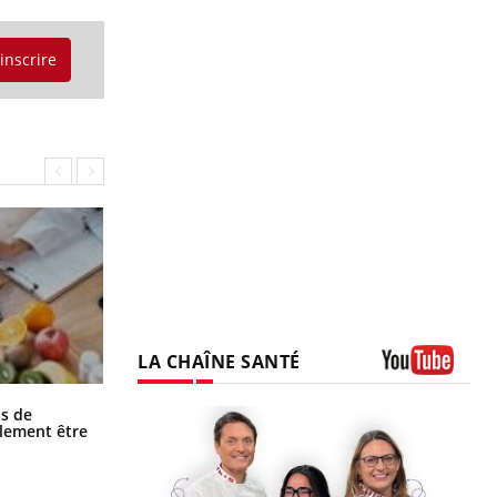
'inscrire
LA CHAÎNE SANTÉ
Youtube
Grossesse et chaleur : ce que dit la
s de
science
alement être