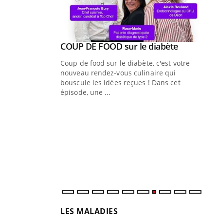
Youtube
ue » pour
COUP DE FOOD sur le diabète
Youtube
médecine
Coup de food sur le diabète, c'est votre
nouveau rendez-vous culinaire qui
n groupe
bouscule les idées reçues ! Dans cet
ière de bilan de
épisode, une ...
« jumeau
Qu
You
êtr
"Le
qua
Doc
dir
LES MALADIES