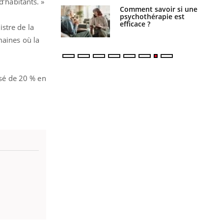
’habitants. »
 : pourquoi le
Comment savoir si une
reconnaît-il les
psychothérapie est
 autrement ?
efficace ?
istre de la
maines où la
ssé de 20 % en